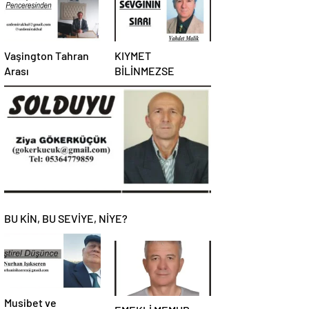
Vaşington Tahran
KIYMET
Arası
BİLİNMEZSE
BU KİN, BU SEVİYE, NİYE?
Musibet ve