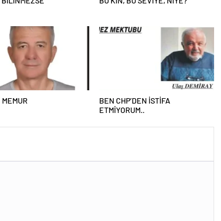
 BİLİNMEZSE
BU KİN, BU SEVİYE, NİYE?
İ MEMUR
BEN CHP’DEN İSTİFA
ETMİYORUM..