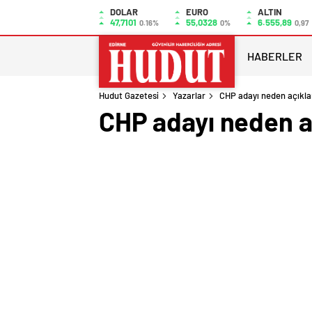
DOLAR
EURO
ALTIN
47,7101
55,0328
6.555,89
0.16%
0%
0,97
HABERLER
Hudut Gazetesi
Yazarlar
CHP adayı neden açıkl
CHP adayı neden a