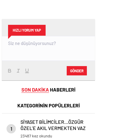
HIZLI YORUM YAP
GÖNDER
SON DAKİKA
HABERLERİ
KATEGORİNİN POPÜLERLERİ
SİYASET BİLİMCİLER…ÖZGÜR
ÖZEL’E AKIL VERMEKTEN VAZ
1
GEÇİN..
23487 kez okundu