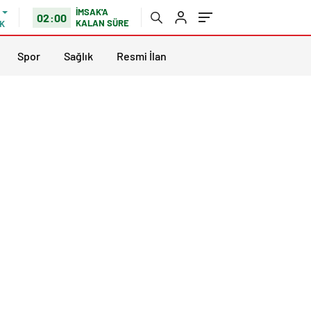
İMSAK'A
02:00
KALAN SÜRE
K
Spor
Sağlık
Resmi İlan