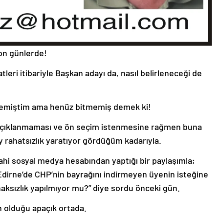
son günlerde!
eri itibariyle Başkan adayı da, nasıl belirleneceği de
r demiştim ama henüz bitmemiş demek ki!
açıklanmaması ve ön seçim istenmesine rağmen buna
 rahatsızlık yaratıyor gördüğüm kadarıyla.
 dahi sosyal medya hesabından yaptığı bir paylaşımla;
 Edirne’de CHP’nin bayrağını indirmeyen üyenin isteğine
haksızlık yapılmıyor mu?” diye sordu önceki gün.
n olduğu apaçık ortada.