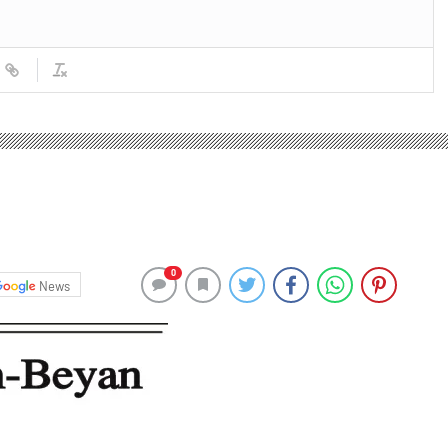
0
News