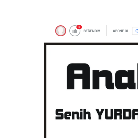
0
BEĞENDİM
ABONE OL