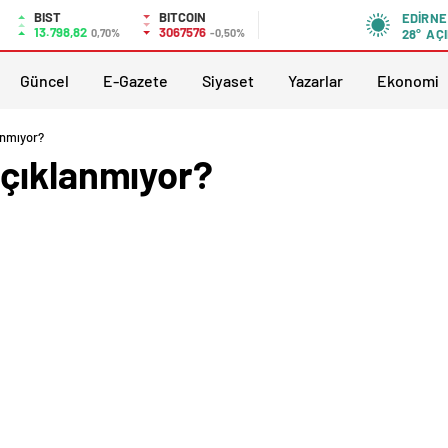
BIST
BITCOIN
EDIRNE
13.798,82
3067576
0,70%
-0,50%
28°
AÇI
Güncel
E-Gazete
Siyaset
Yazarlar
Ekonomi
anmıyor?
çıklanmıyor?