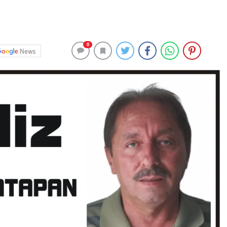
0
News