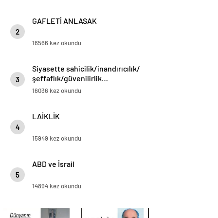
GAFLETİ ANLASAK
2
16566 kez okundu
Siyasette sahicilik/inandırıcılık/
şeffaflık/güvenilirlik…
3
16036 kez okundu
LAİKLİK
4
15949 kez okundu
ABD ve İsrail
5
14894 kez okundu