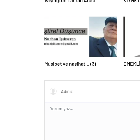
Vaşington Tahran Arası
KIYMET
Musibet ve nasihat… (3)
EMEKL