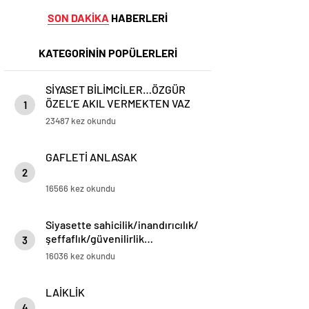
SON DAKİKA
HABERLERİ
KATEGORİNİN POPÜLERLERİ
SİYASET BİLİMCİLER…ÖZGÜR
ÖZEL’E AKIL VERMEKTEN VAZ
1
GEÇİN..
23487 kez okundu
GAFLETİ ANLASAK
2
16566 kez okundu
Siyasette sahicilik/inandırıcılık/
şeffaflık/güvenilirlik…
3
16036 kez okundu
LAİKLİK
4