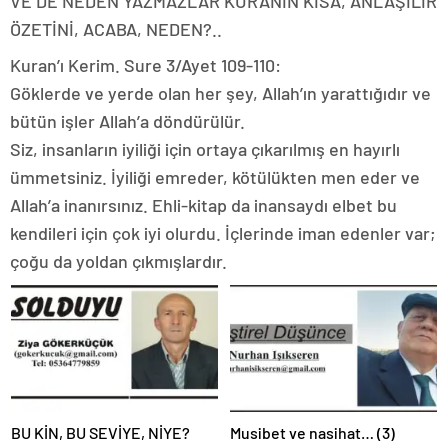
VE DE NEDEN YAZMAZLAR KURANIN KISA, ANLAŞILIR
ÖZETİNİ, ACABA, NEDEN?..
Kuran’ı Kerim. Sure 3/Ayet 109-110:
Göklerde ve yerde olan her şey, Allah’ın yarattığıdır ve
bütün işler Allah’a döndürülür.
Siz, insanların iyiliği için ortaya çıkarılmış en hayırlı
ümmetsiniz. İyiliği emreder, kötülükten men eder ve
Allah’a inanırsınız. Ehli-kitap da inansaydı elbet bu
kendileri için çok iyi olurdu. İçlerinde iman edenler var;
çoğu da yoldan çıkmışlardır.
BU KİN, BU SEVİYE, NİYE?
Musibet ve nasihat… (3)