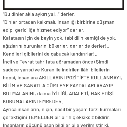
“Bu dinler akla aykırı ya!..” derler.
“Dinler ortadan kalkmalı, insanlığı birbirine düşman
edip, gericiliğe hizmet ediyor” derler.
Kafatasın için de beyin yok, tabi dilin kemiği de yok,
ağızlarını burunlarını bükerler, derler de derler!..
Kendileri gibilerini de çabucak kandırırlar!..
İncil ve Tevrat tahrifata uğramadan önce (Şimdi
sadece yarısı) ve Kuran ile indirilen ilâhi bilgilerin
hepsi, insanlara AKILLARINI POZİTİFTE KULLANMAYI,
BİLİM VE SANATLA CÜMLEYE FAYDALARI ARAYIP
BULMALARINI, daima İYİLİĞİ, ADALETİ, HAK EDİŞİ
KORUMALARINI EMREDER.
Ayrıca insanların, niçin, nasıl bir yaşam tarzı kurmaları
gerektiğini TEMELDEN bir bir hiç eksiksiz bildirir.
İnsanların gücünü aşan bilgiler bile verilmiştir ki,