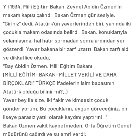
Yıl 1934. Milli Eğitim Bakanı Zeynel Abidin Özmen’in
makam kapısı çalındı. Bakan Özmen gür sesiyle,
“Giriniz” dedi. Atatürk’ün yaverlerinden biri, yanında iki
çocukla makam odasında belirdi. Bakan, konuklarıyla
selamlaşma, hal hatır sormadan sonra ardından yer
gösterdi. Yaver bakana bir zarf uzattı. Bakan zarfı aldı
ve dikkatlice okudu.
“Bay Abidin Özmen, Milli Eğitim Bakanı…
(MİLLİ EĞİTİM- BAKAN- MİLLET VEKİLİ VE DAHA
BİRÇOKLARI” TÜRKÇE ifadelerin isim babasının
Atatürk olduğu bilinir mi?..)
Yaver bey ile size, iki fakir ve kimsesiz çocuk
gönderiyorum. Bu çocukların, uygun göreceğiniz, bir
liseye parasız yatılı olarak kaydını yaptırın!..”
Bakan Özmen vakit kaybetmeden, Orta Öğretim Genel
müdürünü çağırdı ve şu emri verdi: