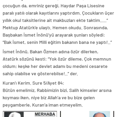
çocuğun da, emriniz gereği, Haydar Paşa Lisesine
paralı yatılı olarak kayıtlarını yaptırdım. Çocukların üçer
yıllık okul taksitlerine ait makbuzları ekte taktim…..”
Mektup Atatürk’e ulaştı. Hemen okudu. Sonrasında,
Başbakan İsmet İnönü’yü arayarak şunları söyledi:
“Bak İsmet, senin Milli eğitim bakanın bana ne yaptı!..”
İsmet İnönü, Bakan Özmen adına özür dilerken,
Atatürk sözünü kesti: “Yok özür dileme, Çok memnun
oldum; keşke her devlet adamı bu medeni cesarete
sahip olabilse ve gösterebilse!..” der.
Kuran’ı Kerim. Sure 5/Ayet 84:
Bütün emelimiz, Rabbimizin bizi, Salih kimseler arsına
koyması iken, niye biz Allah’a ve bu bize gelen
peygamberle, Kuran’a iman etmeyelim.