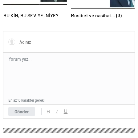
BU KİN, BU SEVİYE, NİYE?
Musibet ve nasihat… (3)
En az 10 karakter gerekli
Gönder