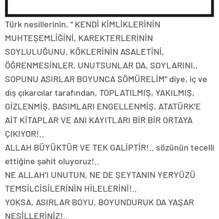
Türk nesillerinin, “ KENDİ KİMLİKLERİNİN
MUHTEŞEMLİĞİNİ, KAREKTERLERİNİN
SOYLULUĞUNU, KÖKLERİNİN ASALETİNİ,
ÖĞRENMESİNLER, UNUTSUNLAR DA, SOYLARINI,,
SOPUNU ASIRLAR BOYUNCA SÖMÜRELİM” diye, iç ve
dış çıkarcılar tarafından, TOPLATILMIŞ, YAKILMIŞ,
GİZLENMİŞ, BASIMLARI ENGELLENMİŞ, ATATÜRK’E
AİT KİTAPLAR VE ANI KAYITLARI BİR BİR ORTAYA
ÇIKIYOR!..
ALLAH BÜYÜKTÜR VE TEK GALİPTİR!.. sözünün tecelli
ettiğine şahit oluyoruz!..
NE ALLAH’I UNUTUN, NE DE ŞEYTANIN YERYÜZÜ
TEMSİLCİSİLERİNİN HİLELERİNİ!..
YOKSA, ASIRLAR BOYU, BOYUNDURUK DA YAŞAR
NESİLLERİNİZ!..