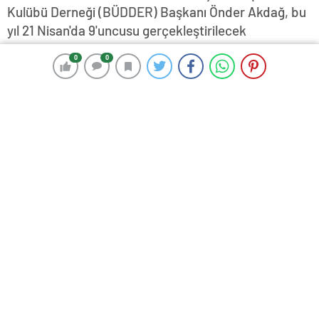
Kulübü Derneği (BÜDDER) Başkanı Önder Akdağ, bu
yıl 21 Nisan'da 9'uncusu gerçekleştirilecek
Uluslararası Edirne Maratonu'nun 1 Ocak itibariyle
0
0
0
0
başlayan kayıtlarının Türkiye Atletizm
Federasyonu'nun resmi internet sitesinden
yapıldığını duyurdu.
5 Ocak 2024 17:47
ABONE OL
News