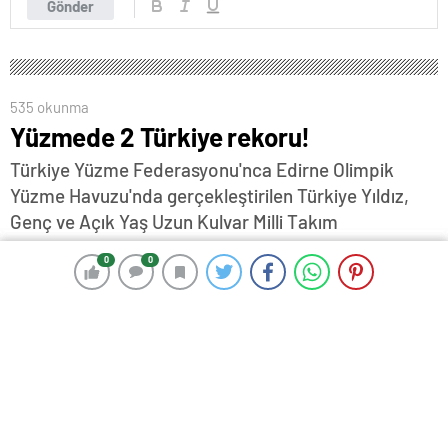
Gönder
535 okunma
Yüzmede 2 Türkiye rekoru!
Türkiye Yüzme Federasyonu'nca Edirne Olimpik
Yüzme Havuzu'nda gerçekleştirilen Türkiye Yıldız,
Genç ve Açık Yaş Uzun Kulvar Milli Takım
Seçmeleri'nin ilk gününde 22 Türkiye rekoru kırıldı…
0
0
0
0
5 Ocak 2024 17:48
ABONE OL
News