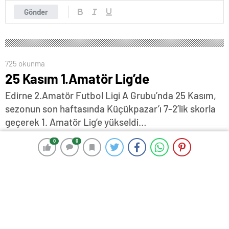
Gönder
725 okunma
25 Kasım 1.Amatör Lig’de
Edirne 2.Amatör Futbol Ligi A Grubu’nda 25 Kasım,
sezonun son haftasında Küçükpazar’ı 7-2’lik skorla
geçerek 1. Amatör Lig’e yükseldi…
8 Haziran 2026 12:36
ABONE OL
News
0
0
0
0