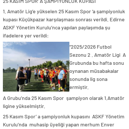
25 KASIM SPOR’ A ŞAMPİYONLUK KUPASI
1. Amatör Lig’e yükselen 25 Kasım Spor ‘a şampiyonluk
kupası Küçükpazar karşılaşması sonrası verildi. Edirne
ASKF Yönetim Kurulu’nca yapılan paylaşımda şu
ifadelere yer verildi:
“2025/2026 Futbol
Sezonu 2 . Amatör Ligi A
Grubunda bu hafta sonu
oynanan müsabakalar
sonunda lig sona
ermiştir.
A Grubu’nda 25 Kasım Spor şampiyon olarak 1.Amatör
ligine yükselmiştir.
25 Kasım Spor’ a şampiyonluk kupasını ASKF Yönetim
Kurulu’nda muhasip üyeliği yapan merhum Enver