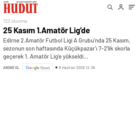
723 okunma
25 Kasım 1.Amatör Lig’de
Edirne 2.Amatör Futbol Ligi A Grubu’nda 25 Kasım,
sezonun son haftasında Küçükpazar’ı 7-2’lik skorla
geçerek 1. Amatör Lig’e yükseldi…
8 Haziran 2026 12:36
ABONE OL
News