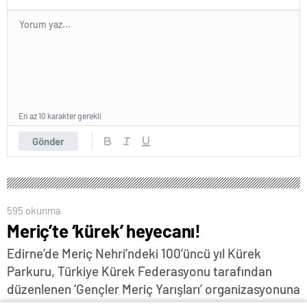
En az 10 karakter gerekli
Gönder
595 okunma
Meriç’te ‘kürek’ heyecanı!
Edirne’de Meriç Nehri’ndeki 100’üncü yıl Kürek
Parkuru, Türkiye Kürek Federasyonu tarafından
düzenlenen ‘Gençler Meriç Yarışları’ organizasyonuna
ev sahipliği yaptı…