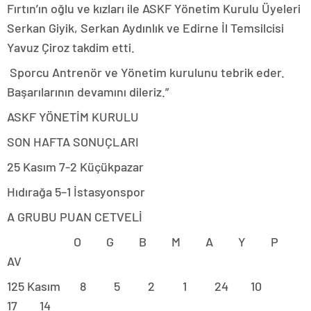
Fırtın’ın oğlu ve kızları ile ASKF Yönetim Kurulu Üyeleri
Serkan Giyik, Serkan Aydınlık ve Edirne İl Temsilcisi
Yavuz Çiroz takdim etti.
Sporcu Antrenör ve Yönetim kurulunu tebrik eder.
Başarılarının devamını dileriz.”
ASKF YÖNETİM KURULU
SON HAFTA SONUÇLARI
25 Kasım 7-2 Küçükpazar
Hıdırağa 5–1 İstasyonspor
A GRUBU PUAN CETVELİ
O G B M A Y P
AV
125 Kasım 8 5 2 1 24 10
17 14