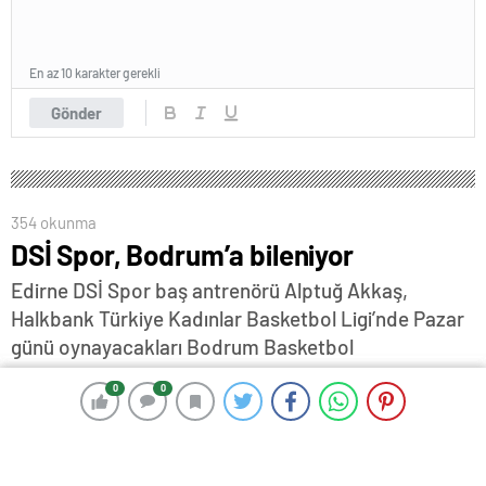
En az 10 karakter gerekli
Gönder
354 okunma
DSİ Spor, Bodrum’a bileniyor
Edirne DSİ Spor baş antrenörü Alptuğ Akkaş,
Halkbank Türkiye Kadınlar Basketbol Ligi’nde Pazar
günü oynayacakları Bodrum Basketbol
karşılaşmasının Edirne seyircisi ile beraber yükselişe
0
0
0
0
geçecekleri bir maç olacağını söyledi…
16 Ekim 2025 16:35
ABONE OL
News