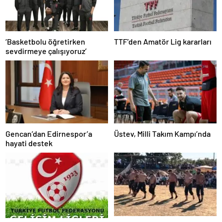
‘Basketbolu öğretirken
TTF’den Amatör Lig kararları
sevdirmeye çalışıyoruz’
Gencan’dan Edirnespor’a
Üstev, Milli Takım Kampı’nda
hayati destek