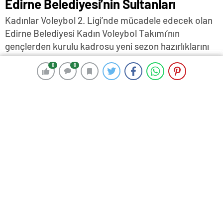
Edirne Belediyesi’nin Sultanları
Kadınlar Voleybol 2. Ligi’nde mücadele edecek olan
Edirne Belediyesi Kadın Voleybol Takımı’nın
gençlerden kurulu kadrosu yeni sezon hazırlıklarını
yoğun bir şekilde sürdürüyor…
0
0
0
0
10 Eylül 2025 15:39
ABONE OL
News