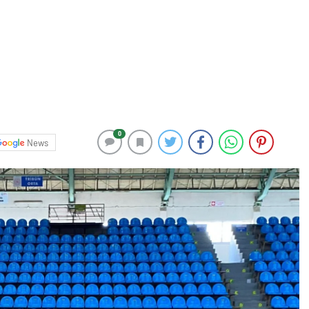
0
News