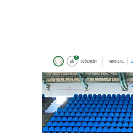
0
BEĞENDİM
ABONE OL