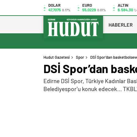
DOLAR
EURO
ALTIN
47,7075
55,0229
6.584,30
0.17%
0.01%
1,
HABERLER
Hudut Gazetesi
Spor
DSİ Spor’dan basketbolsev
DSİ Spor’dan bask
Edirne DSİ Spor, Türkiye Kadınlar Ba
Belediyespor'u konuk edecek… TKBL'd