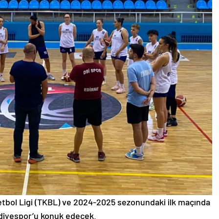
etbol Ligi (TKBL) ve 2024-2025 sezonundaki ilk maçında
diyespor’u konuk edecek.