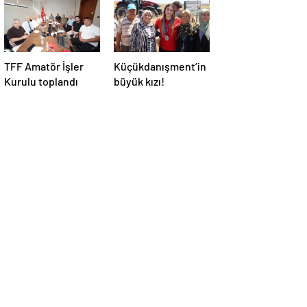
TFF Amatör İşler
Küçükdanışment’in
Kurulu toplandı
büyük kızı!