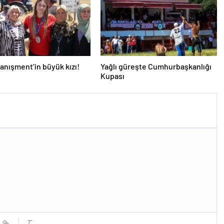
nışment’in büyük kızı!
Yağlı güreşte Cumhurbaşkanlığı
Kupası