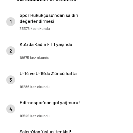
Spor Hukukçusu’ndan saldırı
değerlendirmesi
1
35376 kez okundu
K.Arda Kadın FT 1 yaşında
2
18675 kez okundu
U-14 ve U-16’da 3’üncü hafta
3
16286 kez okundu
Edirnespor’dan gol yağmuru!
4
10549 kez okundu
Salçın’dan ‘üslup’ tepkisi!