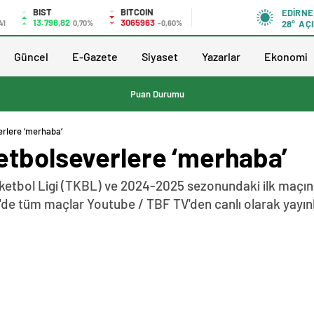
BIST
BITCOIN
EDIRNE
13.798,82
3065963
41
0,70%
-0,60%
28°
AÇI
Güncel
E-Gazete
Siyaset
Yazarlar
Ekonomi
Puan Durumu
erlere ‘merhaba’
etbolseverlere ‘merhaba’
sketbol Ligi (TKBL) ve 2024-2025 sezonundaki ilk maçı
e tüm maçlar Youtube / TBF TV'den canlı olarak yayın