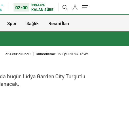
İMSAK'A
02:00
KALAN SÜRE
K
Spor
Sağlık
Resmi İlan
nda bugün Lidya Garden City Turgutlu
lanacak.