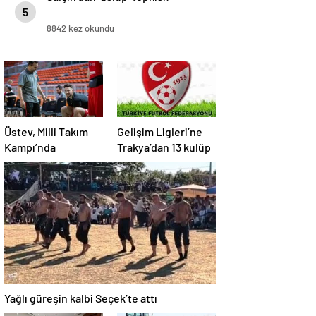
5
8842 kez okundu
Üstev, Milli Takım
Gelişim Ligleri’ne
Kampı’nda
Trakya’dan 13 kulüp
Yağlı güreşin kalbi Seçek’te attı