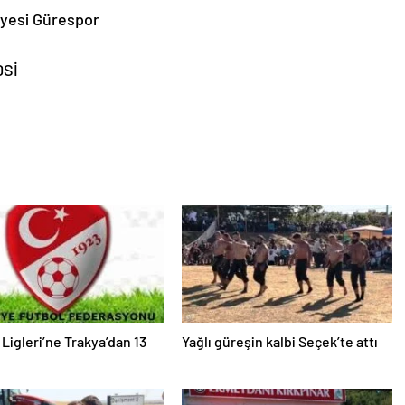
iyesi Gürespor
DSİ
 Ligleri’ne Trakya’dan 13
Yağlı güreşin kalbi Seçek’te attı