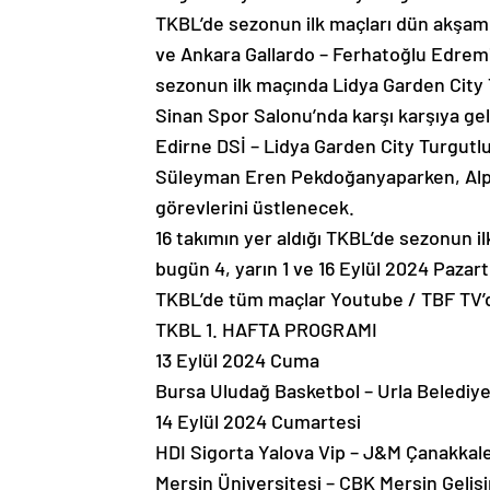
TKBL’de sezonun ilk maçları dün akşam 
ve Ankara Gallardo – Ferhatoğlu Edremi
sezonun ilk maçında Lidya Garden City 
Sinan Spor Salonu’nda karşı karşıya ge
Edirne DSİ – Lidya Garden City Turgutl
Süleyman Eren Pekdoğanyaparken, Alper
görevlerini üstlenecek.
16 takımın yer aldığı TKBL’de sezonun 
bugün 4, yarın 1 ve 16 Eylül 2024 Paza
TKBL’de tüm maçlar Youtube / TBF TV’d
TKBL 1. HAFTA PROGRAMI
13 Eylül 2024 Cuma
Bursa Uludağ Basketbol – Urla Belediye
14 Eylül 2024 Cumartesi
HDI Sigorta Yalova Vip – J&M Çanakkale
Mersin Üniversitesi – ÇBK Mersin Geliş