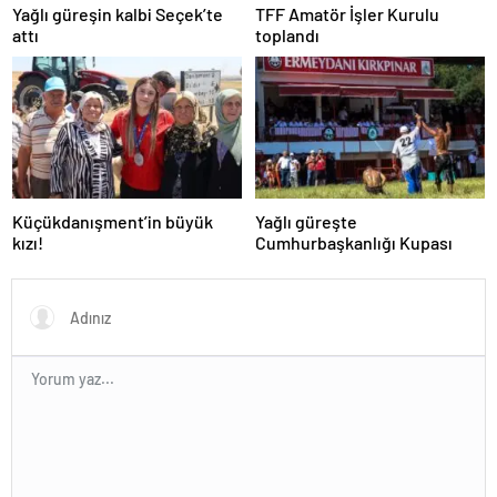
Yağlı güreşin kalbi Seçek’te
TFF Amatör İşler Kurulu
attı
toplandı
Küçükdanışment’in büyük
Yağlı güreşte
kızı!
Cumhurbaşkanlığı Kupası