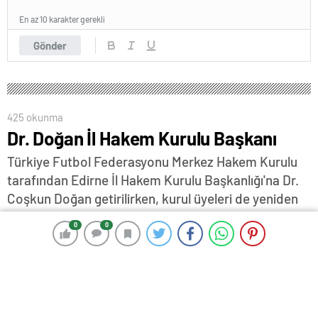
En az 10 karakter gerekli
Gönder
425 okunma
Dr. Doğan İl Hakem Kurulu Başkanı
Türkiye Futbol Federasyonu Merkez Hakem Kurulu
tarafından Edirne İl Hakem Kurulu Başkanlığı'na Dr.
Coşkun Doğan getirilirken, kurul üyeleri de yeniden
belirlendi…
0
0
0
0
13 Eylül 2024 17:34
ABONE OL
News