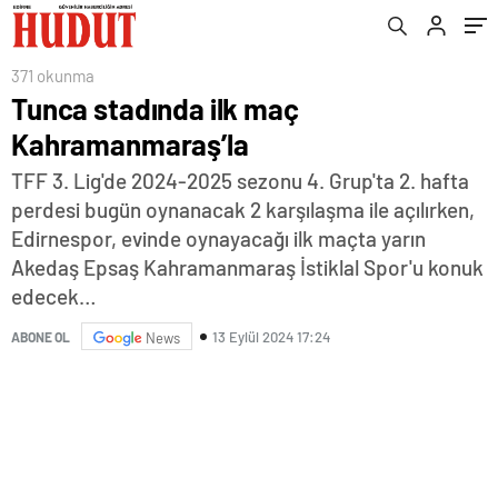
371 okunma
Tunca stadında ilk maç
Kahramanmaraş’la
TFF 3. Lig'de 2024-2025 sezonu 4. Grup'ta 2. hafta
perdesi bugün oynanacak 2 karşılaşma ile açılırken,
Edirnespor, evinde oynayacağı ilk maçta yarın
Akedaş Epsaş Kahramanmaraş İstiklal Spor'u konuk
edecek…
13 Eylül 2024 17:24
ABONE OL
News