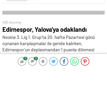
405 okunma
Edirnespor, Yalova’ya odaklandı
Nesine 3. Lig 1. Grup’ta 20. hafta Pazartesi günü
oynanan karşılaşmalar ile geride kalırken,
Edirnespor’un deplasmandan 1 puanla dönmesi
camiada büyük moral kaynağı oldu…
0
0
0
0
10 Şubat 2026 14:10
ABONE OL
News