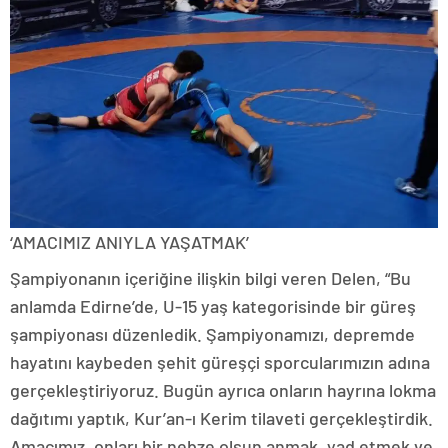
‘AMACIMIZ ANIYLA YAŞATMAK’
Şampiyonanın içeriğine ilişkin bilgi veren Delen, “Bu
anlamda Edirne’de, U-15 yaş kategorisinde bir güreş
şampiyonası düzenledik. Şampiyonamızı, depremde
hayatını kaybeden şehit güreşçi sporcularımızın adına
gerçekleştiriyoruz. Bugün ayrıca onların hayrına lokma
dağıtımı yaptık, Kur’an-ı Kerim tilaveti gerçekleştirdik.
Amacımız, onları bir nebze olsun anmak, yad etmek ve