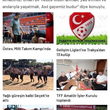
anılarıyla yaşatmak. Asıl gayemiz budur” diye konuştu.
Üstev, Milli Takım Kampı’nda
Gelişim Ligleri’ne Trakya’dan
13 kulüp
Yağlı güreşin kalbi Seçek’te
TFF Amatör İşler Kurulu
attı
toplandı