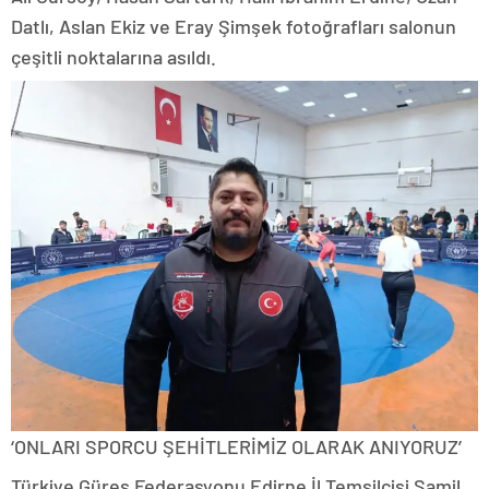
Datlı, Aslan Ekiz ve Eray Şimşek fotoğrafları salonun
çeşitli noktalarına asıldı.
‘ONLARI SPORCU ŞEHİTLERİMİZ OLARAK ANIYORUZ’
Türkiye Güreş Federasyonu Edirne İl Temsilcisi Şamil