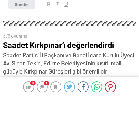
Gönder
376 okunma
Saadet Kırkpınar’ı değerlendirdi
Saadet Partisi İl Başkanı ve Genel İdare Kurulu Üyesi
Av. Sinan Tekin, Edirne Belediyesi'nin kısıtlı mali
gücüyle Kırkpınar Güreşleri gibi önemli bir
organizasyonun altından kalkmasının mümkün
0
0
0
0
olmadığına dikkat çekerek, birçok spor ve kültür
organizasyonu gibi Cumhurbaşkanlığı himayesinde
yapılmasını önerdi…
9 Temmuz 2024 17:41
ABONE OL
News