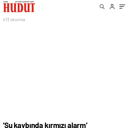
473 okunma
‘Su kaybında kırmızı alarm’