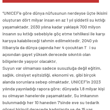
“UNICEF’e göre dünya nüfusunun nerdeyse üçte ikisini
oluşturan dört milyar insan en az 1 yıl şiddetli su kıtlığı
yaşamaktadır. 2030 yılına kadar yaklaşık 700 milyon
insanın su kıtlığı sebebiyle göç etme tehlikesi ile karşı
karşıya kalabileceği tahmin edilmektedir. 2040 yılı
itibarıyla da dünya çapında her 4 çocuktan 1′ i su
açısından gayet yüksek derecede sıkıntılı olan
bölgelerde yaşıyor olacaktır.
Suyun var olmaması sadece susuzluğa değil eğitim,
sağlık, cinsiyet eşitsizliği, ekonomi vs. gibi birçok
alanda sorunlara sebep olmaktadır. UNICEF’in 2023
yılında yayınladığı rapora göre; dünyada 1,8 milyar kişi
su olmayan hanelerde yaşamaktadır. Su imkanının
bulunmadığı her 10 haneden 7’sinde eve su tedarik
görevi birincil derecede kadınlarda ve de 15 yaş