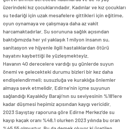
üzerindeki kız çocuklarındadır. Kadınlar ve kız çocukları
su tedariği için uzak mesafelere gittikleri için eğitime,
oyun oynamaya ve çalışmaya daha az vakit
harcamaktadırlar. Su sorununa sağlık açısından
baktığımızda her yıl yaklaşık 1 milyon insanın su,
sanitasyon ve hijyenle ilgili hastalıklardan ötürü
hayatını kaybettiği ile yüzleşmekteyiz.
Havanın 40 derecelere vardığı şu günlerde suyun
önemi ve gelecekteki durumu bizleri bir kez daha
endişelendirmeli; susuzluğa ve kuraklığa önlemler
almaya sevk etmelidir. Edirne’nin içme suyunun
sağlandığı Kayalıköy Barajı’nın su seviyesinin %18’lere
kadar düşmesi hepimiz açısından kaygı vericidir.
2023 Sayıştay raporuna göre Edirne Merkez’de su
kayıp kaçak oranı %48,1 olurken 2023 yılında bu oran
%45,55 olmuştur. Bu da demek oluyor ki üretilen