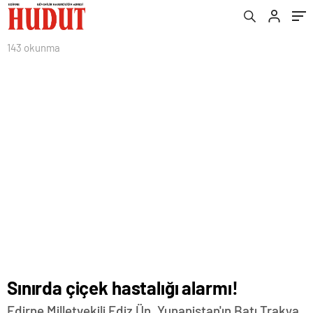
143 okunma
Sınırda çiçek hastalığı alarmı!
Edirne Milletvekili Ediz Ün, Yunanistan'ın Batı Trakya