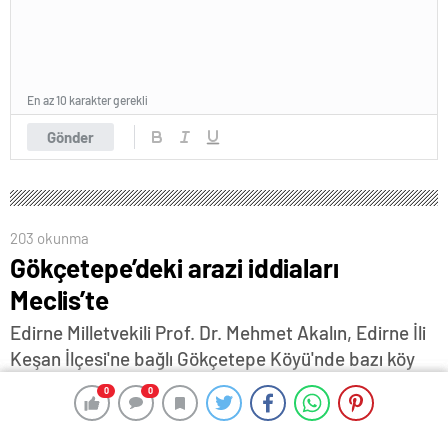
En az 10 karakter gerekli
Gönder
203 okunma
Gökçetepe’deki arazi iddiaları
Meclis’te
Edirne Milletvekili Prof. Dr. Mehmet Akalın, Edirne İli
Keşan İlçesi'ne bağlı Gökçetepe Köyü'nde bazı köy
arazilerinin usulsüz biçimde satıldığı, bu satışlar
0
0
0
0
sonucunda elde edilen gelirlerin köy tüzel kişiliği
hesaplarına aktarılmadığı, bu paraların kişisel