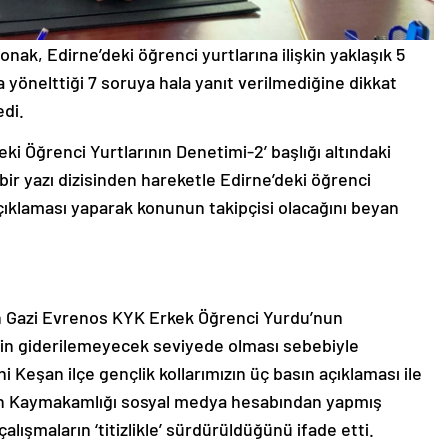
onak, Edirne’deki öğrenci yurtlarına ilişkin yaklaşık 5
 yönelttiği 7 soruya hala yanıt verilmediğine dikkat
edi.
eki Öğrenci Yurtlarının Denetimi-2’ başlığı altındaki
bir yazı dizisinden hareketle Edirne’deki öğrenci
n açıklaması yaparak konunun takipçisi olacağını beyan
n Gazi Evrenos KYK Erkek Öğrenci Yurdu’nun
erin giderilemeyecek seviyede olması sebebiyle
 Keşan ilçe gençlik kollarımızın üç basın açıklaması ile
şan Kaymakamlığı sosyal medya hesabından yapmış
çalışmaların ‘titizlikle’ sürdürüldüğünü ifade etti.