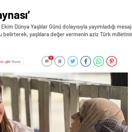
aynası’
 1 Ekim Dünya Yaşlılar Günü dolayısıyla yayımladığı mesajı
u belirterek, yaşlılara değer vermenin aziz Türk milletin
0
News