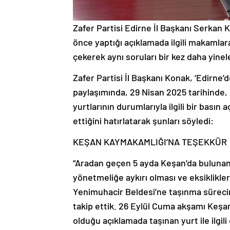
Zafer Partisi Edirne İl Başkanı Serkan K
önce yaptığı açıklamada ilgili makamlara
çekerek aynı soruları bir kez daha yinel
Zafer Partisi İl Başkanı Konak, ‘Edirne’d
paylaşımında, 29 Nisan 2025 tarihinde, 
yurtlarının durumlarıyla ilgili bir bası
ettiğini hatırlatarak şunları söyledi:
KEŞAN KAYMAKAMLIĞI’NA TEŞEKKÜR
“Aradan geçen 5 ayda Keşan’da buluna
yönetmeliğe aykırı olması ve eksiklikl
Yenimuhacir Beldesi’ne taşınma sürecini
takip ettik. 26 Eylül Cuma akşamı Ke
olduğu açıklamada taşınan yurt ile ilgili 