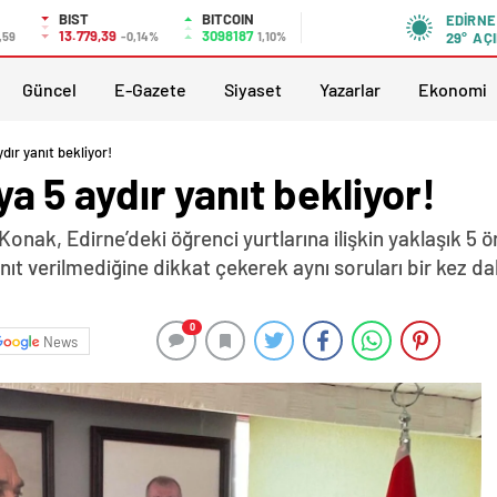
BIST
BITCOIN
EDIRNE
13.779,39
3098187
,59
-0,14%
1,10%
29°
AÇI
Güncel
E-Gazete
Siyaset
Yazarlar
Ekonomi
ydır yanıt bekliyor!
uya 5 aydır yanıt bekliyor!
Konak, Edirne’deki öğrenci yurtlarına ilişkin yaklaşık 5 ö
ıt verilmediğine dikkat çekerek aynı soruları bir kez d
0
News