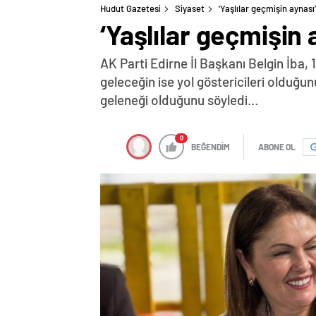
Hudut Gazetesi
Siyaset
‘Yaşlılar geçmişin aynası’
‘Yaşlılar geçmişin 
AK Parti Edirne İl Başkanı Belgin İba,
geleceğin ise yol göstericileri olduğun
geleneği olduğunu söyledi…
0
BEĞENDİM
ABONE OL