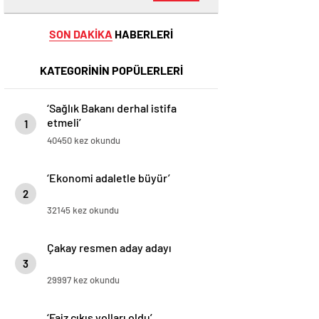
SON DAKİKA
HABERLERİ
KATEGORİNİN POPÜLERLERİ
‘Sağlık Bakanı derhal istifa
etmeli’
1
40450 kez okundu
‘Ekonomi adaletle büyür’
2
32145 kez okundu
Çakay resmen aday adayı
3
29997 kez okundu
‘Faiz çıkış yolları oldu’