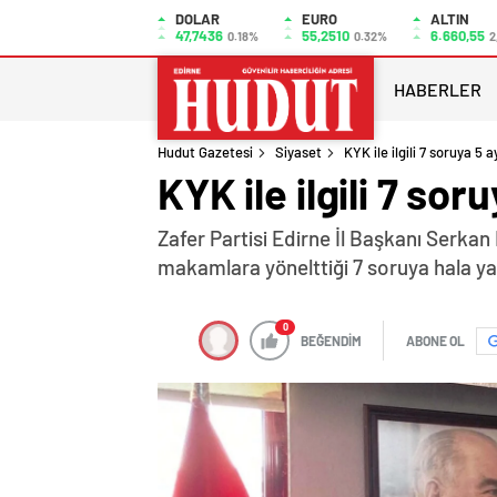
DOLAR
EURO
ALTIN
47,7436
55,2510
6.660,55
0.18%
0.32%
2
HABERLER
Hudut Gazetesi
Siyaset
KYK ile ilgili 7 soruya 5 a
KYK ile ilgili 7 sor
Zafer Partisi Edirne İl Başkanı Serkan 
makamlara yönelttiği 7 soruya hala yan
0
BEĞENDİM
ABONE OL