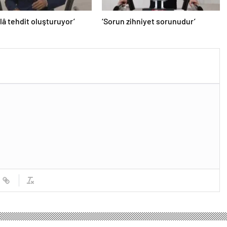
âlâ tehdit oluşturuyor’
‘Sorun zihniyet sorunudur’