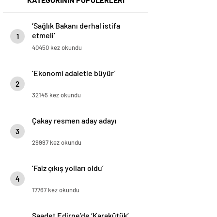
‘Sağlık Bakanı derhal istifa
etmeli’
1
40450 kez okundu
‘Ekonomi adaletle büyür’
2
32145 kez okundu
Çakay resmen aday adayı
3
29997 kez okundu
‘Faiz çıkış yolları oldu’
4
17767 kez okundu
Saadet Edirne’de ‘Karakütük’