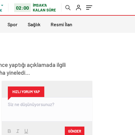
İMSAK'A
02:00
KALAN SÜRE
K
Spor
Sağlık
Resmi İlan
nce yaptığı açıklamada ilgili
aha yineledi…
HIZLI YORUM YAP
GÖNDER