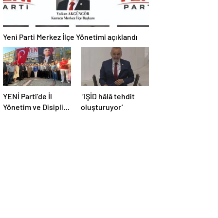
Yeni Parti Merkez İlçe Yönetimi açıklandı
YENİ Parti’de İl
‘IŞİD hâlâ tehdit
Yönetim ve Disiplin
oluşturuyor’
Kurulu tamam