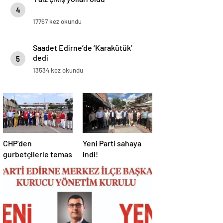
4
17767 kez okundu
Saadet Edirne’de ‘Karakütük’
dedi
5
13534 kez okundu
CHP’den
Yeni Parti sahaya
gurbetçilerle temas
indi!