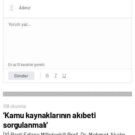
En az 10 karakter gerekli
Gönder
108 okunma
‘Kamu kaynaklarının akıbeti
sorgulanmalı’
İYİ Parti Edirne Milletvekili Prof. Dr. Mehmet Akalın,