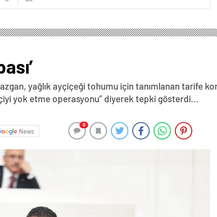
pası’
azgan, yağlık ayçiçeği tohumu için tanımlanan tarife ko
tçiyi yok etme operasyonu” diyerek tepki gösterdi…
0
News