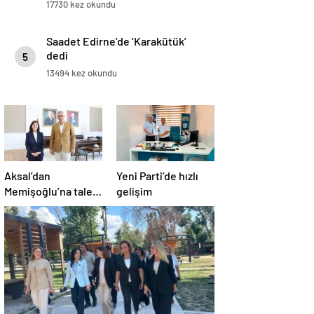
17730 kez okundu
Saadet Edirne’de ‘Karakütük’
dedi
5
13494 kez okundu
Aksal’dan
Yeni Parti’de hızlı
Memişoğlu’na talep
gelişim
ziyareti