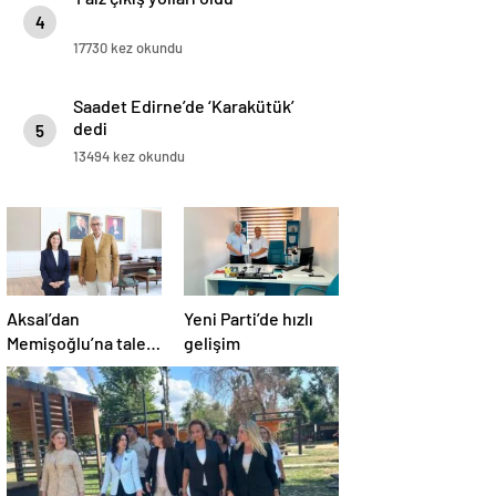
4
17730 kez okundu
Saadet Edirne’de ‘Karakütük’
dedi
5
13494 kez okundu
Aksal’dan
Yeni Parti’de hızlı
Memişoğlu’na talep
gelişim
ziyareti