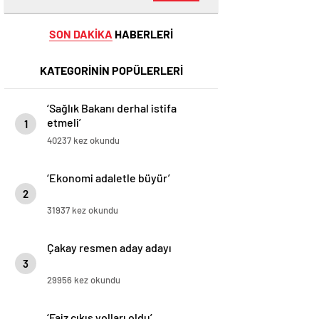
SON DAKİKA
HABERLERİ
KATEGORİNİN POPÜLERLERİ
‘Sağlık Bakanı derhal istifa
etmeli’
1
40237 kez okundu
‘Ekonomi adaletle büyür’
2
31937 kez okundu
Çakay resmen aday adayı
3
29956 kez okundu
‘Faiz çıkış yolları oldu’