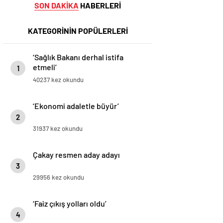
SON DAKİKA
HABERLERİ
KATEGORİNİN POPÜLERLERİ
‘Sağlık Bakanı derhal istifa
etmeli’
1
40237 kez okundu
‘Ekonomi adaletle büyür’
2
31937 kez okundu
Çakay resmen aday adayı
3
29956 kez okundu
‘Faiz çıkış yolları oldu’
4