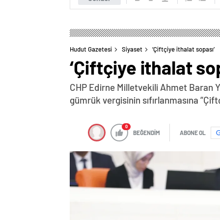
Hudut Gazetesi
Siyaset
‘Çiftçiye ithalat sopası’
‘Çiftçiye ithalat so
CHP Edirne Milletvekili Ahmet Baran Y
gümrük vergisinin sıfırlanmasına “Çif
0
BEĞENDİM
ABONE OL