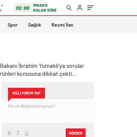
İMSAK'A
02:00
KALAN SÜRE
K
Spor
Sağlık
Resmi İlan
n Bakanı İbrahim Yumaklı’ya sorular
 ürünleri konusuna dikkat çekti…
HIZLI YORUM YAP
GÖNDER