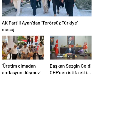
AK Partili Ayan’dan ‘Terörsüz Türkiye’
mesajı
‘Üretim olmadan
Başkan Sezgin Geldi
enflasyon düşmez’
CHP’den istifa etti,
bağımsız kalacak