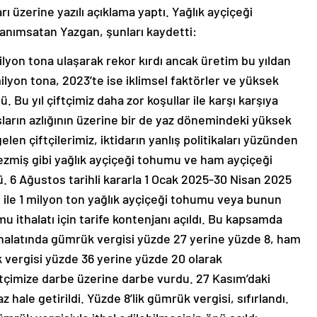
rı üzerine yazılı açıklama yaptı. Yağlık ayçiçeği
anımsatan Yazgan, şunları kaydetti:
ilyon tona ulaşarak rekor kırdı ancak üretim bu yıldan
lyon tona, 2023’te ise iklimsel faktörler ve yüksek
. Bu yıl çiftçimiz daha zor koşullar ile karşı karşıya
ların azlığının üzerine bir de yaz dönemindeki yüksek
elen çiftçilerimiz, iktidarın yanlış politikaları yüzünden
zmiş gibi yağlık ayçiçeği tohumu ve ham ayçiçeği
. 6 Ağustos tarihli kararla 1 Ocak 2025-30 Nisan 2025
 ile 1 milyon ton yağlık ayçiçeği tohumu veya bunun
u ithalatı için tarife kontenjanı açıldı. Bu kapsamda
ithalatında gümrük vergisi yüzde 27 yerine yüzde 8, ham
 vergisi yüzde 36 yerine yüzde 20 olarak
iftçimize darbe üzerine darbe vurdu. 27 Kasım’daki
z hale getirildi. Yüzde 8’lik gümrük vergisi, sıfırlandı.