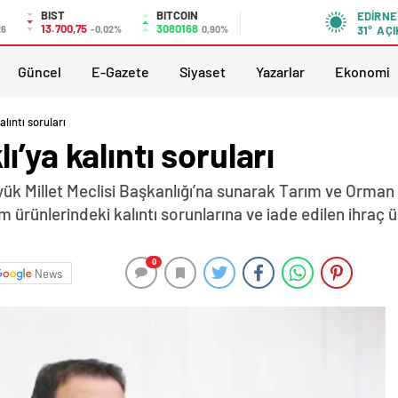
BIST
BITCOIN
EDIRNE
13.700,75
3080168
26
-0,02%
0,90%
31°
AÇI
Güncel
E-Gazete
Siyaset
Yazarlar
Ekonomi
lıntı soruları
’ya kalıntı soruları
üyük Millet Meclisi Başkanlığı’na sunarak Tarım ve Orma
ım ürünlerindeki kalıntı sorunlarına ve iade edilen ihraç
0
News