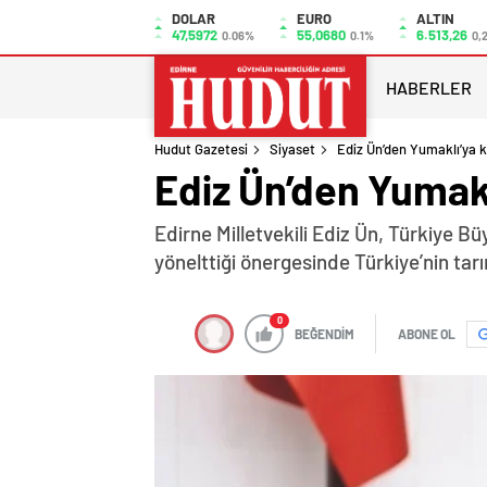
DOLAR
EURO
ALTIN
47,5972
55,0680
6.513,26
0.06%
0.1%
0,
HABERLER
Hudut Gazetesi
Siyaset
Ediz Ün’den Yumaklı’ya ka
Ediz Ün’den Yumaklı
Edirne Milletvekili Ediz Ün, Türkiye B
yönelttiği önergesinde Türkiye’nin tar
0
BEĞENDİM
ABONE OL