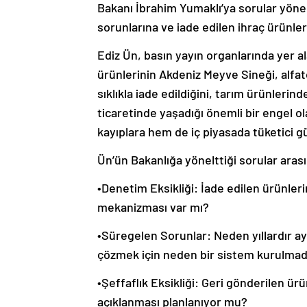
Bakanı İbrahim Yumaklı’ya sorular yönel
sorunlarına ve iade edilen ihraç ürünle
Ediz Ün, basın yayın organlarında yer a
ürünlerinin Akdeniz Meyve Sineği, alfato
sıklıkla iade edildiğini, tarım ürünlerind
ticaretinde yaşadığı önemli bir engel o
kayıplara hem de iç piyasada tüketici gü
Ün’ün Bakanlığa yönelttiği sorular arası
•Denetim Eksikliği: İade edilen ürünleri
mekanizması var mı?
•Süregelen Sorunlar: Neden yıllardır ay
çözmek için neden bir sistem kurulmad
•Şeffaflık Eksikliği: Geri gönderilen ür
açıklanması planlanıyor mu?