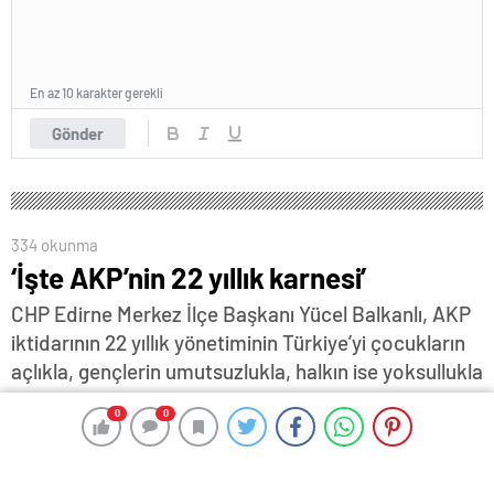
En az 10 karakter gerekli
Gönder
334 okunma
‘İşte AKP’nin 22 yıllık karnesi’
CHP Edirne Merkez İlçe Başkanı Yücel Balkanlı, AKP
iktidarının 22 yıllık yönetiminin Türkiye’yi çocukların
açlıkla, gençlerin umutsuzlukla, halkın ise yoksullukla
mücadele ettiği bir ülke haline getirdiğini bildirdi…
0
0
0
0
29 Kasım 2024 12:29
ABONE OL
News