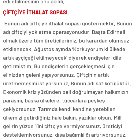
edilebilmesinin önü açıldı.
ÇİFTÇİYE İTHALAT SOPASI
Bunun adı çiftçiye ithalat sopası göstermektir. Bunun
adı çiftçiyi yok etme operasyonudur. Başta Edirneli
olmak üzere tüm üreticilerimiz, bu karardan olumsuz
etkilenecek. Ağustos ayında ‘Korkuyorum ki ülkede
artık ayçiçeği ekilmeyecek’ diyerek endişeleri dile
getirmiştim. Bu endişelerin gerçekleşmesi için
elinizden geleni yapıyorsunuz. Çiftçinin artık
üretmemesini istiyorsunuz. Bunun adı saf kötülüktür.
Ekonomik kriz yüzünden beli doğrulmayan halkımızın
parasını, başka ülkelere, tüccarlara peşkeş
çekiyorsunuz. Tarımda kendi kendine yetebilen
ülkemizi getirdiğiniz hale bakın, yazıklar olsun. Milli
gelirin yüzde 1’ini çiftçiye vermiyorsunuz, üreticiyi
desteklemiyorsunuz, dışa bağımlılığı artırıyorsunuz.