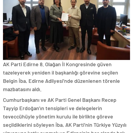
AK Parti Edirne 8. Olağan İl Kongresinde güven
tazeleyerek yeniden il başkanlığı görevine seçilen
Belgin İba, Edirne Adliyesi’nde düzenlenen törenle
mazbatasını aldı.
Cumhurbaşkanı ve AK Parti Genel Başkanı Recep
Tayyip Erdoğan’ın tensipleri ve delegelerin
teveccühüyle yönetim kurulu ile birlikte göreve
seçildiklerini söyleyen İba, AK Parti’nin Türkiye Yüzyılı
vizyonuna katkı sunmak ve Edirne’nin her alanda hak