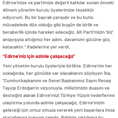
Edirne’mize ve partimize değerli katkılar sunan önceki
dönem yönetim kurulu üyelerimize teşekkür
ediyorum. Bu bir bayrak yarışıdır ve bu kutlu
mücadelede dün olduğu gibi bugün de birlik ve
beraberlik içinde hareket edeceğiz. AK Parti’mizin ‘biz’
anlayışıyla attığımız her adım, davamızın gücüne güç
katacaktır.” ifadelerine yer verdi.
“Edirne’miz için azimle çalışacağız”
Yeni yönetim kurulu üyeleriyle birlikte, Edirne’nin her
sokağında, her gönülde var olacaklarını söyleyen İba,
“Cumhurbaşkanımı ve Genel Başkanımız Sayın Recep
Tayyip Erdoğan’ın vizyonuyla, milletimizin duasını ve
desteğini alarak Edirne’mizi Türkiye Yüzyılı hedeflerine
ulaştırma yolunda azimle çalışacağız. Edirne’mizin
geleceği için omuz omuza vererek yeni başarılara imza
atacağımıza inancım tamdır. Rabbim çıktığımız bu