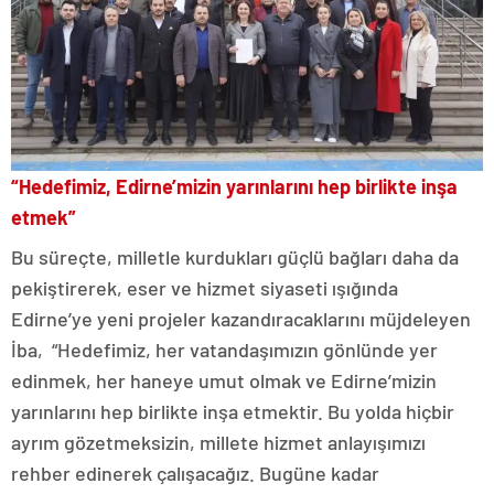
“Hedefimiz, Edirne’mizin yarınlarını hep birlikte inşa
etmek”
Bu süreçte, milletle kurdukları güçlü bağları daha da
pekiştirerek, eser ve hizmet siyaseti ışığında
Edirne’ye yeni projeler kazandıracaklarını müjdeleyen
İba, “Hedefimiz, her vatandaşımızın gönlünde yer
edinmek, her haneye umut olmak ve Edirne’mizin
yarınlarını hep birlikte inşa etmektir. Bu yolda hiçbir
ayrım gözetmeksizin, millete hizmet anlayışımızı
rehber edinerek çalışacağız. Bugüne kadar