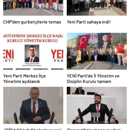
CHP’den gurbetçilerle temas
Yeni Parti sahaya indi!
Yeni Parti Merkez İlçe
YENİ Parti’de İl Yönetim ve
Yönetimi açıklandı
Disiplin Kurulu tamam
‘IŞİD hâlâ tehdit oluşturuyor’
‘Sorun zihniyet sorunudur’