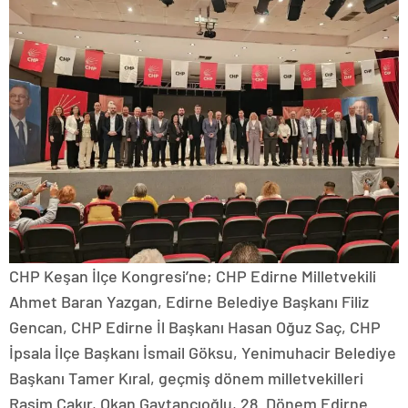
CHP Keşan İlçe Kongresi’ne; CHP Edirne Milletvekili
Ahmet Baran Yazgan, Edirne Belediye Başkanı Filiz
Gencan, CHP Edirne İl Başkanı Hasan Oğuz Saç, CHP
İpsala İlçe Başkanı İsmail Göksu, Yenimuhacir Belediye
Başkanı Tamer Kıral, geçmiş dönem milletvekilleri
Rasim Çakır, Okan Gaytancıoğlu, 28. Dönem Edirne