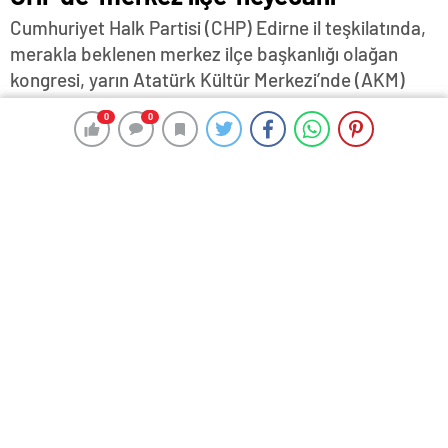
Cumhuriyet Halk Partisi (CHP) Edirne il teşkilatında,
merakla beklenen merkez ilçe başkanlığı olağan
kongresi, yarın Atatürk Kültür Merkezi’nde (AKM)
gerçekleştirilecek…Şu ana kadar sadece Volkan
0
0
0
0
Akgüngör’ün adaylığını açıkladığı kongrede, başka
adayın çıkıp çıkmayacağıysa merak ediliyor…
26 Eylül 2025 17:00
ABONE OL
News