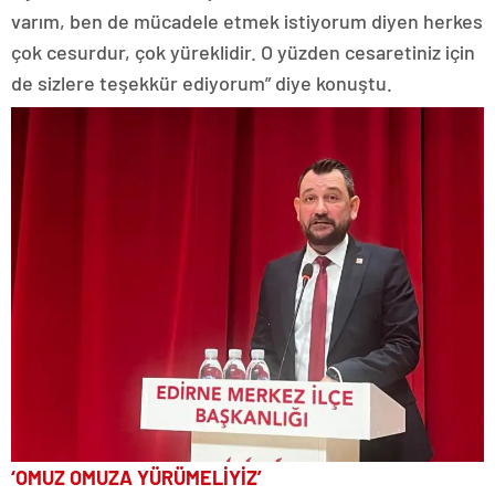
varım, ben de mücadele etmek istiyorum diyen herkes
çok cesurdur, çok yüreklidir. O yüzden cesaretiniz için
de sizlere teşekkür ediyorum” diye konuştu.
‘OMUZ OMUZA YÜRÜMELİYİZ’