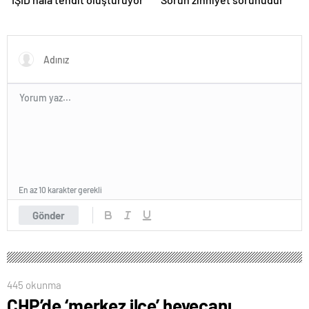
En az 10 karakter gerekli
Gönder
445 okunma
CHP’de ‘merkez ilçe’ heyecanı