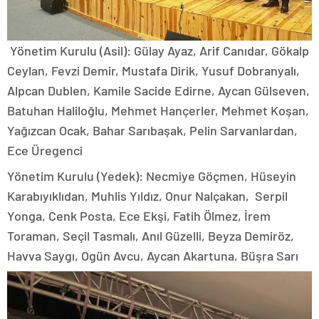
Yönetim Kurulu (Asil): Gülay Ayaz, Arif Canıdar, Gökalp
Ceylan, Fevzi Demir, Mustafa Dirik, Yusuf Dobranyalı,
Alpcan Dublen, Kamile Sacide Edirne, Aycan Gülseven,
Batuhan Haliloğlu, Mehmet Hançerler, Mehmet Koşan,
Yağızcan Ocak, Bahar Sarıbaşak, Pelin Sarvanlardan,
Ece Üregenci
Yönetim Kurulu (Yedek): Necmiye Göçmen, Hüseyin
Karabıyıklıdan, Muhlis Yıldız, Onur Nalçakan, Serpil
Yonga, Cenk Posta, Ece Ekşi, Fatih Ölmez, İrem
Toraman, Seçil Tasmalı, Anıl Güzelli, Beyza Demiröz,
Havva Saygı, Ogün Avcu, Aycan Akartuna, Büşra Sarı