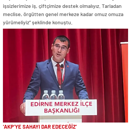
işsizlerimize iş, çiftçimize destek olmalıyız. Tarladan
meclise, örgütten genel merkeze kadar omuz omuza
yürümeliyiz” şeklinde konuştu.
‘AKP’YE SAHAYI DAR EDECEĞİZ’