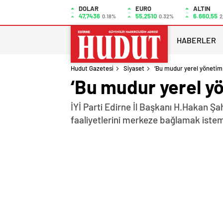
DOLAR
EURO
ALTIN
47,7436
55,2510
6.660,55
0.18%
0.32%
2
HABERLER
Hudut Gazetesi
Siyaset
‘Bu mudur yerel yönetim 
‘Bu mudur yerel yö
İYİ Parti Edirne İl Başkanı H.Hakan Şah
faaliyetlerini merkeze bağlamak iste