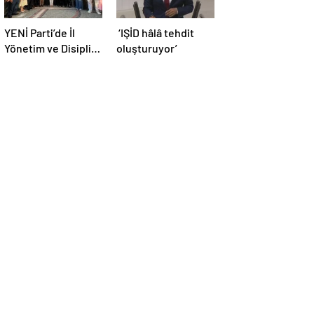
YENİ Parti’de İl
‘IŞİD hâlâ tehdit
Yönetim ve Disiplin
oluşturuyor’
Kurulu tamam