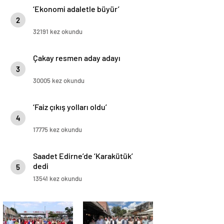
‘Ekonomi adaletle büyür’
2
32191 kez okundu
Çakay resmen aday adayı
3
30005 kez okundu
‘Faiz çıkış yolları oldu’
4
17775 kez okundu
Saadet Edirne’de ‘Karakütük’
dedi
5
13541 kez okundu