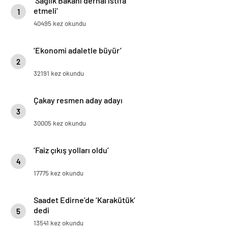
‘Sağlık Bakanı derhal istifa
etmeli’
1
40495 kez okundu
‘Ekonomi adaletle büyür’
2
32191 kez okundu
Çakay resmen aday adayı
3
30005 kez okundu
‘Faiz çıkış yolları oldu’
4
17775 kez okundu
Saadet Edirne’de ‘Karakütük’
dedi
5
13541 kez okundu