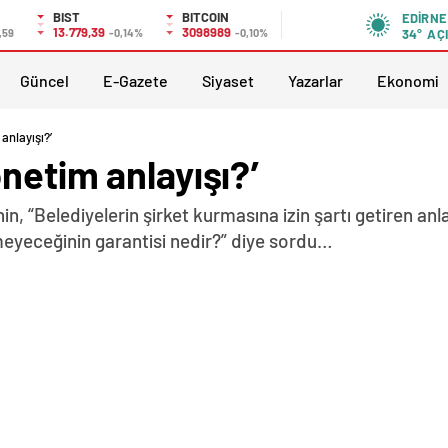
BIST
BITCOIN
EDIRNE
13.779,39
3098989
,59
-0,14%
-0,10%
34°
AÇ
Güncel
E-Gazete
Siyaset
Yazarlar
Ekonomi
anlayışı?’
netim anlayışı?’
in, “Belediyelerin şirket kurmasına izin şartı getiren anl
meyeceğinin garantisi nedir?” diye sordu…