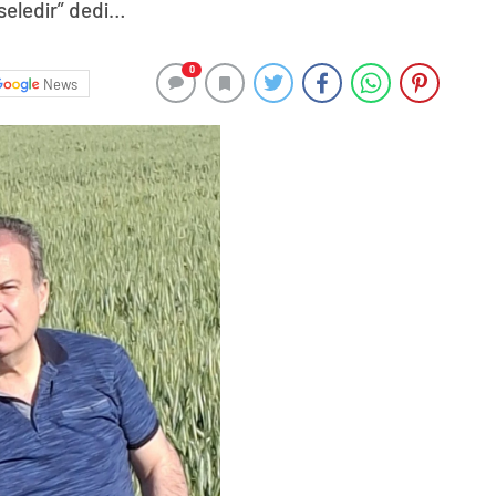
eseledir” dedi…
0
News