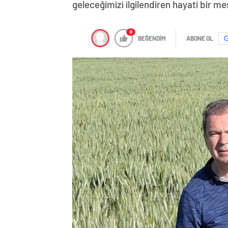
geleceğimizi ilgilendiren hayati bir m
0
BEĞENDİM
ABONE OL