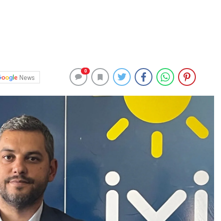
0
News