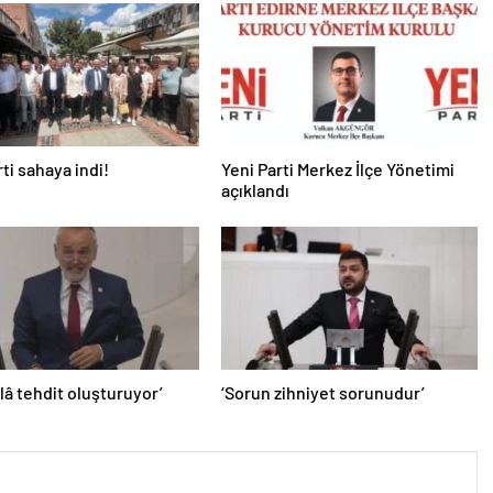
rti sahaya indi!
Yeni Parti Merkez İlçe Yönetimi
açıklandı
âlâ tehdit oluşturuyor’
‘Sorun zihniyet sorunudur’