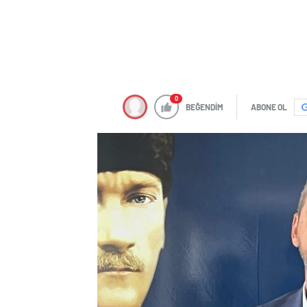
0
BEĞENDİM
ABONE OL