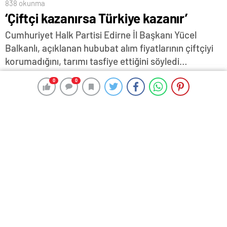
838 okunma
‘Çiftçi kazanırsa Türkiye kazanır’
Cumhuriyet Halk Partisi Edirne İl Başkanı Yücel
Balkanlı, açıklanan hububat alım fiyatlarının çiftçiyi
korumadığını, tarımı tasfiye ettiğini söyledi…
4 Haziran 2026 16:38
ABONE OL
News
0
0
0
0