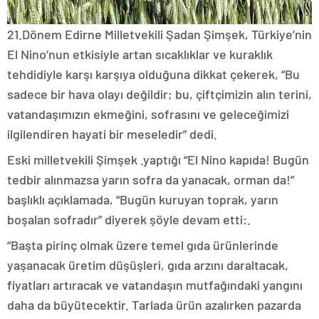
21.Dönem Edirne Milletvekili Şadan Şimşek, Türkiye’nin
El Nino’nun etkisiyle artan sıcaklıklar ve kuraklık
tehdidiyle karşı karşıya olduğuna dikkat çekerek, “Bu
sadece bir hava olayı değildir; bu, çiftçimizin alın terini,
vatandaşımızın ekmeğini, sofrasını ve geleceğimizi
ilgilendiren hayati bir meseledir” dedi.
Eski milletvekili Şimşek .yaptığı “El Nino kapıda! Bugün
tedbir alınmazsa yarın sofra da yanacak, orman da!”
başlıklı açıklamada, “Bugün kuruyan toprak, yarın
boşalan sofradır” diyerek şöyle devam etti:.
“Başta pirinç olmak üzere temel gıda ürünlerinde
yaşanacak üretim düşüşleri, gıda arzını daraltacak,
fiyatları artıracak ve vatandaşın mutfağındaki yangını
daha da büyütecektir. Tarlada ürün azalırken pazarda