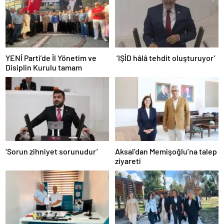
YENİ Parti’de İl Yönetim ve
‘IŞİD hâlâ tehdit oluşturuyor’
Disiplin Kurulu tamam
‘Sorun zihniyet sorunudur’
Aksal’dan Memişoğlu’na talep
ziyareti