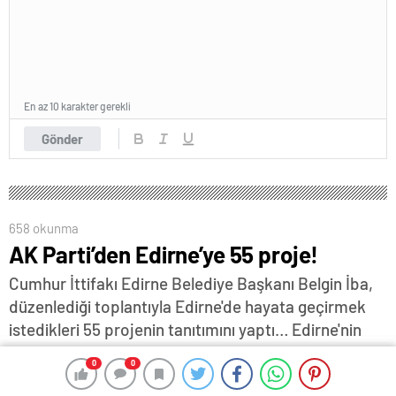
En az 10 karakter gerekli
Gönder
658 okunma
AK Parti’den Edirne’ye 55 proje!
Cumhur İttifakı Edirne Belediye Başkanı Belgin İba,
düzenlediği toplantıyla Edirne'de hayata geçirmek
istedikleri 55 projenin tanıtımını yaptı… Edirne'nin
önündeki 5 yılını belirleyecek büyük adımlar
0
0
0
0
tasarladıklarını belirten, ulaşım, içme suyu ve nehir