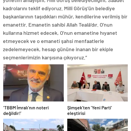
yönetim anlayışını, Millî Görüş belediyeciliğini, Saadet
kadrolarını teklif ediyoruz. Millî Görüş’ün belediye
başkanlarının taşıdıkları mühür, kendilerine verilmiş bir
emanettir. Emanetin sahibi Allah Tealâ’dır. O’nun
kullarına hizmet edecek, O’nun emanetine hıyanet
etmeyecek ve o emaneti şahsi menfaatlerle
zedelemeyecek, hesap gününe inanan bir ekiple
seçmenlerimizin karşısına çıkıyoruz.”
‘TBBM İmralı’nın noteri
Şimşek’ten ‘Yeni Parti’
değildir!’
eleştirisi