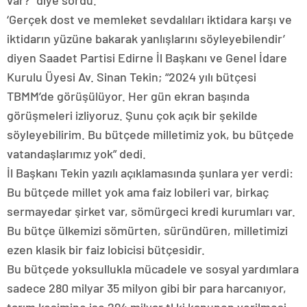
‘Gerçek dost ve memleket sevdalıları iktidara karşı ve
iktidarın yüzüne bakarak yanlışlarını söyleyebilendir’
diyen Saadet Partisi Edirne İl Başkanı ve Genel İdare
Kurulu Üyesi Av. Sinan Tekin; “2024 yılı bütçesi
TBMM’de görüşülüyor. Her gün ekran başında
görüşmeleri izliyoruz. Şunu çok açık bir şekilde
söyleyebilirim. Bu bütçede milletimiz yok, bu bütçede
vatandaşlarımız yok” dedi.
İl Başkanı Tekin yazılı açıklamasında şunlara yer verdi:
Bu bütçede millet yok ama faiz lobileri var, birkaç
sermayedar şirket var, sömürgeci kredi kurumları var.
Bu bütçe ülkemizi sömürten, süründüren, milletimizi
ezen klasik bir faiz lobicisi bütçesidir.
Bu bütçede yoksullukla mücadele ve sosyal yardımlara
sadece 280 milyar 35 milyon gibi bir para harcanıyor,
tarım kesimine ise 294 milyar tl ki kanunen verilmesi