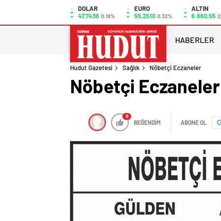
DOLAR
EURO
ALTIN
47,7436
55,2510
6.660,55
0.18%
0.32%
2
HABERLER
Hudut Gazetesi
Sağlık
Nöbetçi Eczaneler
Nöbetçi Eczaneler
0
BEĞENDİM
ABONE OL