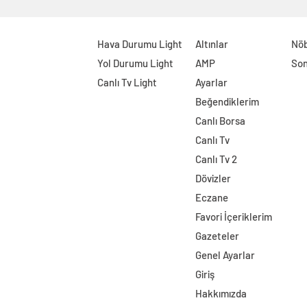
Hava Durumu Light
Altınlar
Nöb
Yol Durumu Light
AMP
Son
Canlı Tv Light
Ayarlar
Beğendiklerim
Canlı Borsa
Canlı Tv
Canlı Tv 2
Dövizler
Eczane
Favori İçeriklerim
Gazeteler
Genel Ayarlar
Giriş
Hakkımızda