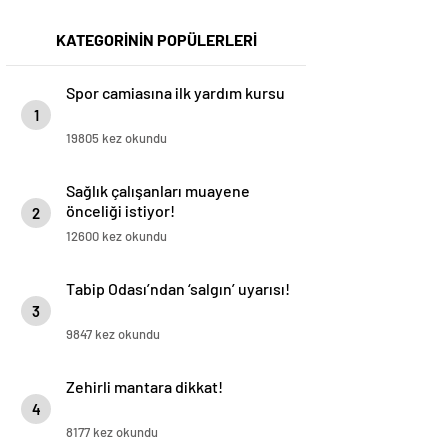
KATEGORİNİN POPÜLERLERİ
Spor camiasına ilk yardım kursu
1
19805 kez okundu
Sağlık çalışanları muayene
önceliği istiyor!
2
12600 kez okundu
Tabip Odası’ndan ‘salgın’ uyarısı!
3
9847 kez okundu
Zehirli mantara dikkat!
4
8177 kez okundu