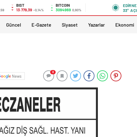
BIST
BITCOIN
EDIRNE
13.779,39
3094969
,59
-0,14%
0,90%
33°
AÇI
Güncel
E-Gazete
Siyaset
Yazarlar
Ekonomi
0
News