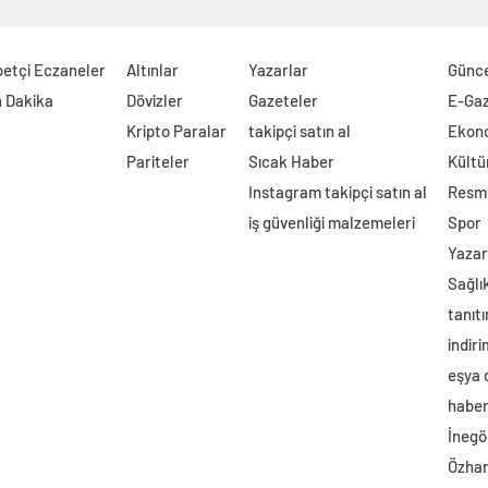
etçi Eczaneler
Altınlar
Yazarlar
Günc
 Dakika
Dövizler
Gazeteler
E-Ga
Kripto Paralar
takipçi satın al
Ekon
Pariteler
Sıcak Haber
Kültü
Instagram takipçi satın al
Resmi
iş güvenliği malzemeleri
Spor
Yazar
Sağlı
tanıtı
indir
eşya
haber 
İnegö
Özhan