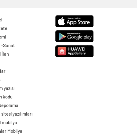
el
zete
omi
r-Sanat
 İlan
lar
k
m yazısı
im kodu
 depolama
sitesi yazılımları
l mobilya
lar Mobilya