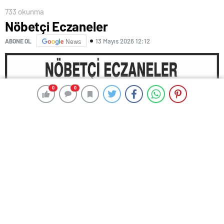
733 okunma
Nöbetçi Eczaneler
13 Mayıs 2026 12:12
ABONE OL
News
0
0
0
0