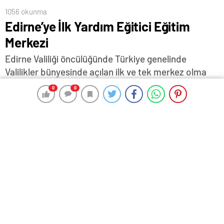
1056 okunma
Edirne’ye İlk Yardım Eğitici Eğitim
Merkezi
Edirne Valiliği öncülüğünde Türkiye genelinde
Valilikler bünyesinde açılan ilk ve tek merkez olma
özelliğini taşıyan ‘Edirne Valiliği İlk Yardım Eğitim
0
0
0
0
Merkezi (İYEMER) ‘İlk Yardım Eğitici Eğitim Merkezi’
açıldı.
13 Mayıs 2026 12:46
ABONE OL
News