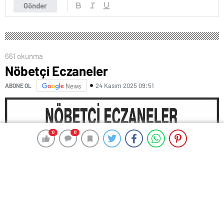
Gönder
661 okunma
Nöbetçi Eczaneler
24 Kasım 2025 09:51
ABONE OL
News
0
0
0
0