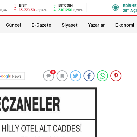
BIST
BITCOIN
EDIRNE
13.779,39
3101250
-0,34
-0,14%
0,20%
26°
AÇI
Güncel
E-Gazete
Siyaset
Yazarlar
Ekonomi
0
News