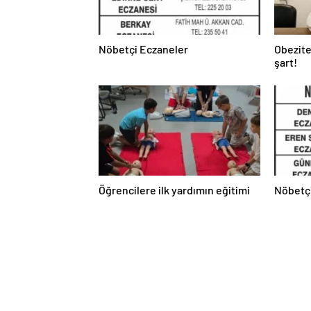
Nöbetçi Eczaneler
Obezite
şart!
Öğrencilere ilk yardımın eğitimi
Nöbetç