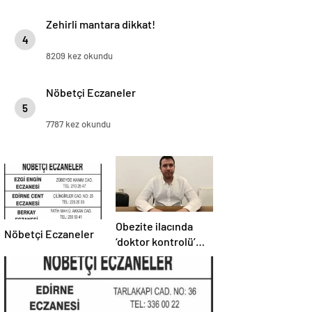
Zehirli mantara dikkat!
4
8209 kez okundu
Nöbetçi Eczaneler
5
7787 kez okundu
Obezite ilacında
Nöbetçi Eczaneler
‘doktor kontrolü’
şart!