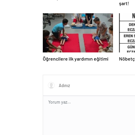
şart!
Öğrencilere ilk yardımın eğitimi
Nöbetç