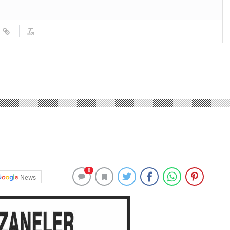
0
News