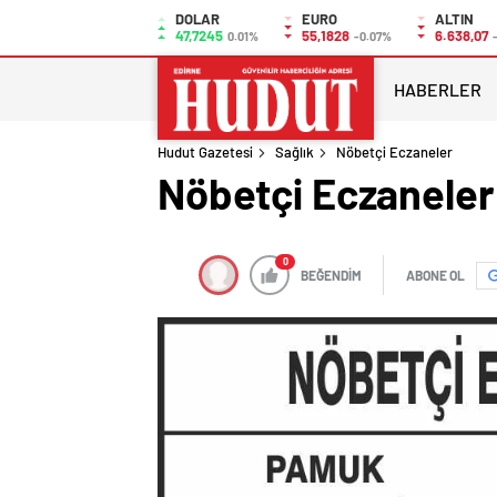
DOLAR
EURO
ALTIN
47,7245
55,1828
6.638,07
0.01%
-0.07%
HABERLER
Hudut Gazetesi
Sağlık
Nöbetçi Eczaneler
Nöbetçi Eczaneler
0
BEĞENDİM
ABONE OL