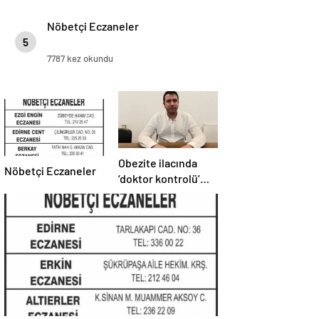
Nöbetçi Eczaneler
5
7787 kez okundu
Obezite ilacında
Nöbetçi Eczaneler
‘doktor kontrolü’
şart!