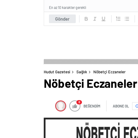
En az 10 karakter gerekli
Gönder
Hudut Gazetesi
Sağlık
Nöbetçi Eczaneler
Nöbetçi Eczaneler
0
BEĞENDİM
ABONE OL