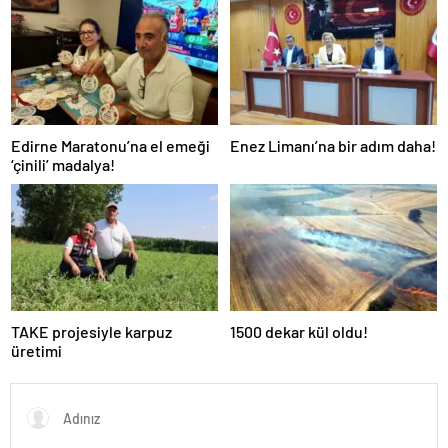
Edirne Maratonu’na el emeği
Enez Limanı’na bir adım daha!
‘çinili’ madalya!
TAKE projesiyle karpuz
1500 dekar kül oldu!
üretimi