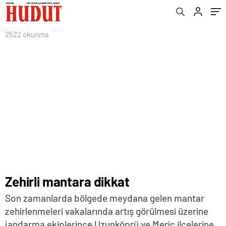
2522 okunma
Zehirli mantara dikkat
Son zamanlarda bölgede meydana gelen mantar
zehirlenmeleri vakalarında artış görülmesi üzerine
jandarma ekiplerince Uzunköprü ve Meriç ilçelerine