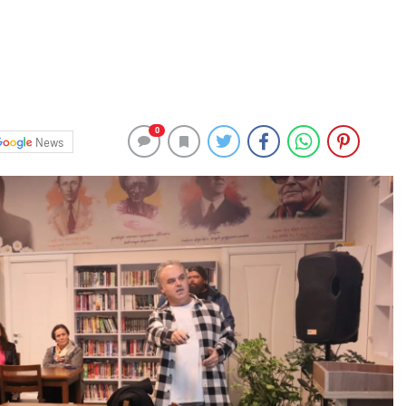
0
News