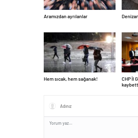
Aramızdan ayrılanlar
Denizan
Hem sıcak, hem sağanak!
CHP İl 
kaybett