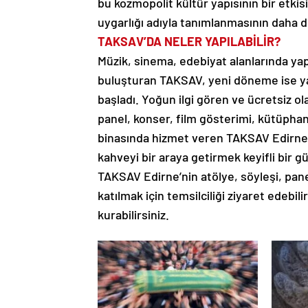
bu kozmopolit kültür yapısının bir etki
uygarlığı adıyla tanımlanmasının daha do
TAKSAV’DA NELER YAPILABİLİR?
Müzik, sinema, edebiyat alanlarında yaptı
buluşturan TAKSAV, yeni döneme ise yarat
başladı. Yoğun ilgi gören ve ücretsiz ol
panel, konser, film gösterimi, kütüpha
binasında hizmet veren TAKSAV Edirne T
kahveyi bir araya getirmek keyifli bi
TAKSAV Edirne’nin atölye, söyleşi, pane
katılmak için temsilciliği ziyaret edebi
kurabilirsiniz.