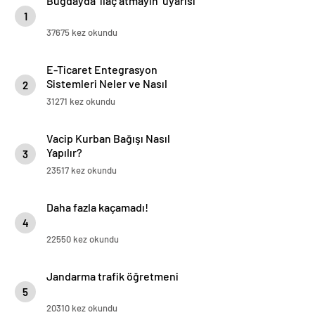
Buğdayda ‘ilaç atmayın’ uyarısı
1
37675 kez okundu
E-Ticaret Entegrasyon
Sistemleri Neler ve Nasıl
2
Yapılır?
31271 kez okundu
Vacip Kurban Bağışı Nasıl
Yapılır?
3
23517 kez okundu
Daha fazla kaçamadı!
4
22550 kez okundu
Jandarma trafik öğretmeni
5
20310 kez okundu