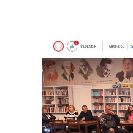
0
BEĞENDİM
ABONE OL