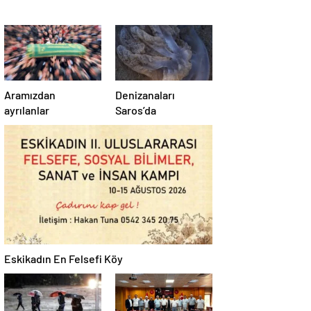
Aramızdan
Denizanaları
ayrılanlar
Saros’da
Eskikadın En Felsefi Köy