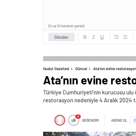
En az 10 karakter gerekli
Gönder
Hudut Gazetesi
Güncel
Ata’nın evine restorasyo
Ata’nın evine rest
Türkiye Cumhuriyeti'nin kurucusu ulu 
restorasyon nedeniyle 4 Aralık 2024 t
0
BEĞENDİM
ABONE OL