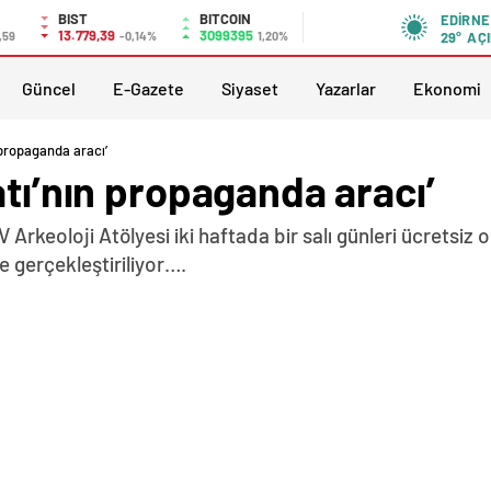
BIST
BITCOIN
EDIRNE
13.779,39
3099395
,59
-0,14%
1,20%
29°
AÇI
Güncel
E-Gazete
Siyaset
Yazarlar
Ekonomi
 propaganda aracı’
atı’nın propaganda aracı’
V Arkeoloji Atölyesi iki haftada bir salı günleri ücrets
gerçekleştiriliyor….