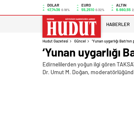
DOLAR
EURO
ALTIN
47,7436
55,2510
6.660,55
0.18%
0.32%
2
HABERLER
Hudut Gazetesi
Güncel
‘Yunan uygarlığı Batı’nın
‘Yunan uygarlığı B
Edirnelilerden yoğun ilgi gören TAKSA
Dr. Umut M. Doğan, moderatörlüğünde 