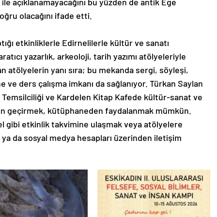
si ile açıklanamayacağını bu yüzden de antik Ege
ğru olacağını ifade etti.
ğı etkinliklerle Edirnelilerle kültür ve sanatı
ıcı yazarlık, arkeoloji, tarih yazımı atölyeleriyle
an atölyelerin yanı sıra; bu mekanda sergi, söyleşi,
ne ve ders çalışma imkanı da sağlanıyor. Türkan Saylan
emsilciliği ve Kardelen Kitap Kafede kültür-sanat ve
r gün geçirmek, kütüphaneden faydalanmak mümkün.
l gibi etkinlik takvimine ulaşmak veya atölyelere
lir ya da sosyal medya hesapları üzerinden iletişim