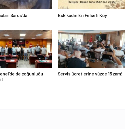
aları Saros’da
Eskikadın En Felsefi Köy
Genel’de de çoğunluğu
Servis ücretlerine yüzde 15 zam!
i!