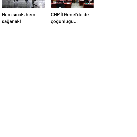
Hem sıcak, hem
CHP İl Genel’de de
sağanak!
çoğunluğu
kaybetti!