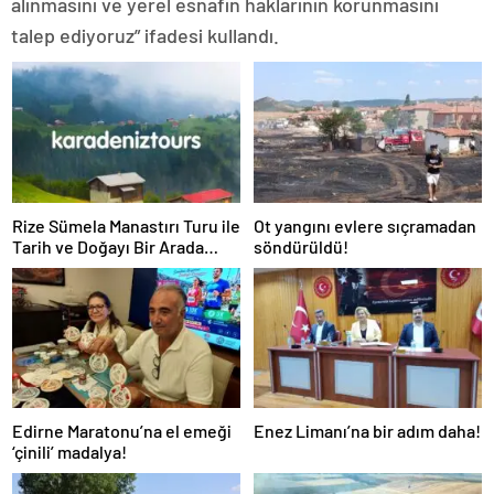
alınmasını ve yerel esnafın haklarının korunmasını
talep ediyoruz” ifadesi kullandı.
Rize Sümela Manastırı Turu ile
Ot yangını evlere sıçramadan
Tarih ve Doğayı Bir Arada
söndürüldü!
Keşfedin
Edirne Maratonu’na el emeği
Enez Limanı’na bir adım daha!
‘çinili’ madalya!