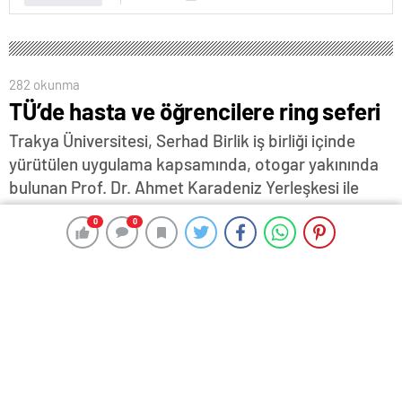
282 okunma
TÜ’de hasta ve öğrencilere ring seferi
Trakya Üniversitesi, Serhad Birlik iş birliği içinde
yürütülen uygulama kapsamında, otogar yakınında
bulunan Prof. Dr. Ahmet Karadeniz Yerleşkesi ile
Balkan Yerleşkesi arasında hem hastaneye gelen
0
0
0
0
vatandaşların hem de öğrencilerin ulaşımını
kolaylaştırmak amacıyla ring seferlerini hayata
geçirdi….
24 Aralık 2025 14:06
ABONE OL
News