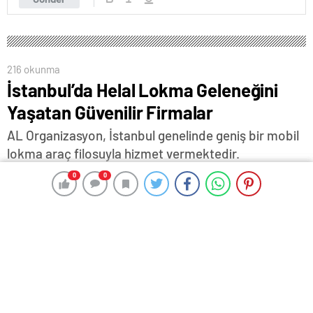
216 okunma
İstanbul’da Helal Lokma Geleneğini
Yaşatan Güvenilir Firmalar
AL Organizasyon, İstanbul genelinde geniş bir mobil
lokma araç filosuyla hizmet vermektedir.
0
0
0
0
21 Temmuz 2025 11:46
ABONE OL
News