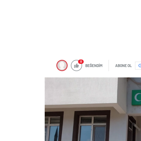
0
BEĞENDİM
ABONE OL