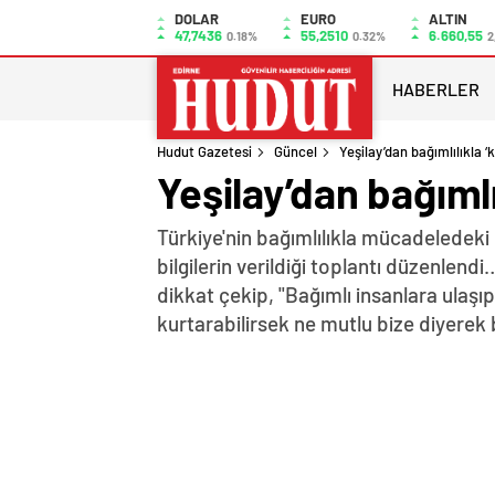
DOLAR
EURO
ALTIN
47,7436
55,2510
6.660,55
0.18%
0.32%
2
HABERLER
Hudut Gazetesi
Güncel
Yeşilay’dan bağımlılıkla ‘
Yeşilay’dan bağımlı
Türkiye'nin bağımlılıkla mücadeledeki
bilgilerin verildiği toplantı düzenlen
dikkat çekip, "Bağımlı insanlara ulaşıp,
kurtarabilirsek ne mutlu bize diyerek