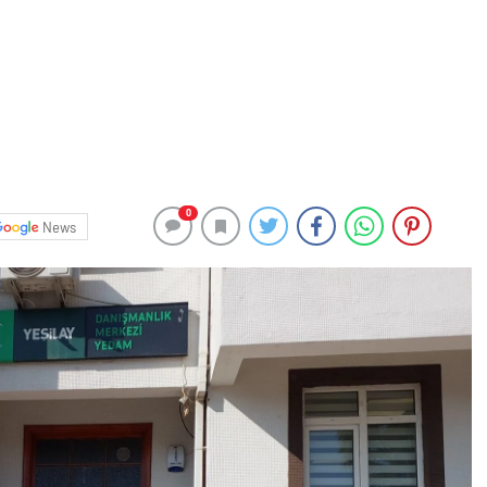
0
News