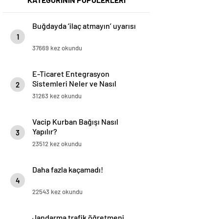
Buğdayda ‘ilaç atmayın’ uyarısı
1
37669 kez okundu
E-Ticaret Entegrasyon
Sistemleri Neler ve Nasıl
2
Yapılır?
31263 kez okundu
Vacip Kurban Bağışı Nasıl
Yapılır?
3
23512 kez okundu
Daha fazla kaçamadı!
4
22543 kez okundu
Jandarma trafik öğretmeni