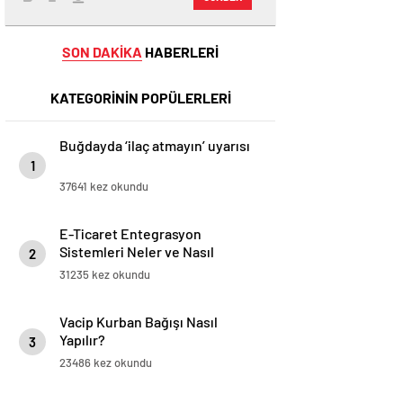
SON DAKİKA
HABERLERİ
KATEGORİNİN POPÜLERLERİ
Buğdayda ‘ilaç atmayın’ uyarısı
1
37641 kez okundu
E-Ticaret Entegrasyon
Sistemleri Neler ve Nasıl
2
Yapılır?
31235 kez okundu
Vacip Kurban Bağışı Nasıl
Yapılır?
3
23486 kez okundu