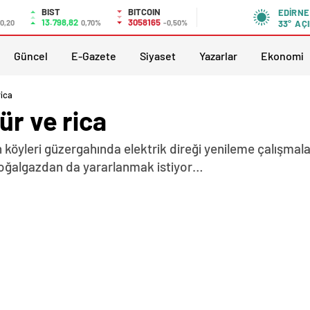
BIST
BITCOIN
EDIRNE
13.798,82
3058165
0,20
0,70%
-0,50%
33°
AÇI
Güncel
E-Gazete
Siyaset
Yazarlar
Ekonomi
rica
ür ve rica
n köyleri güzergahında elektrik direği yenileme çalışma
 doğalgazdan da yararlanmak istiyor…