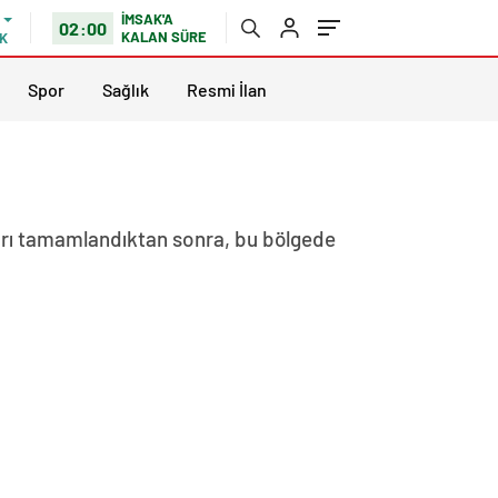
İMSAK'A
02:00
KALAN SÜRE
K
Spor
Sağlık
Resmi İlan
ları tamamlandıktan sonra, bu bölgede