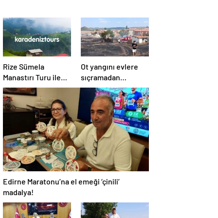
Rize Sümela
Ot yangını evlere
Manastırı Turu ile
sıçramadan
Tarih ve Doğayı Bir
söndürüldü!
Arada Keşfedin
Edirne Maratonu’na el emeği ‘çinili’
madalya!