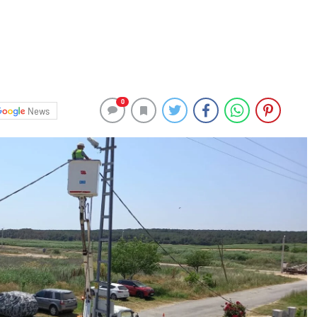
0
News