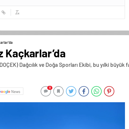
arlar’da
z Kaçkarlar’da
ÇEK) Dağcılık ve Doğa Sporları Ekibi, bu yılki büyük faa
0
News