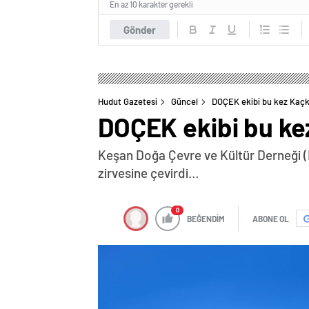
En az 10 karakter gerekli
Gönder
Hudut Gazetesi
Güncel
DOÇEK ekibi bu kez Kaçk
DOÇEK ekibi bu ke
Keşan Doğa Çevre ve Kültür Derneği (DO
zirvesine çevirdi…
0
BEĞENDİM
ABONE OL