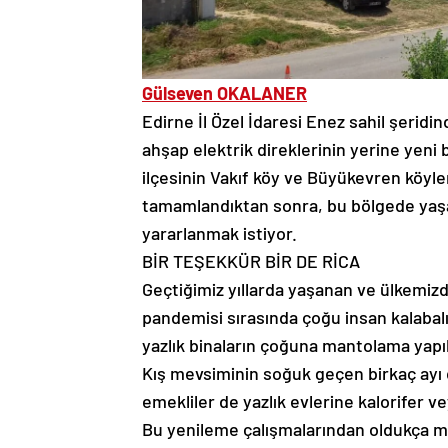
Gülseven OKALANER
Edirne İl Özel İdaresi Enez sahil şeridin
ahşap elektrik direklerinin yerine yeni b
ilçesinin Vakıf köy ve Büyükevren köyle
tamamlandıktan sonra, bu bölgede yaşay
yararlanmak istiyor.
BİR TEŞEKKÜR BİR DE RİCA
Geçtiğimiz yıllarda yaşanan ve ülkemiz
pandemisi sırasında çoğu insan kalabalı
yazlık binaların çoğuna mantolama yapıl
Kış mevsiminin soğuk geçen birkaç ayı
emekliler de yazlık evlerine kalorifer v
Bu yenileme çalışmalarından oldukça mem