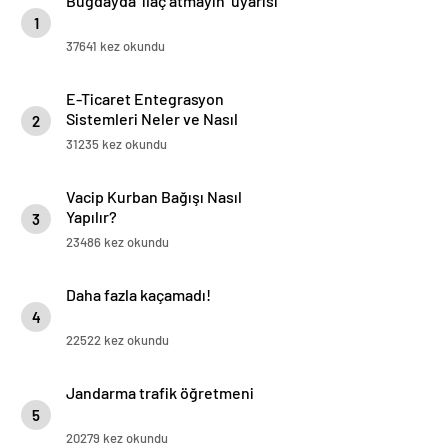
Buğdayda ‘ilaç atmayın’ uyarısı
1
37641 kez okundu
E-Ticaret Entegrasyon
Sistemleri Neler ve Nasıl
2
Yapılır?
31235 kez okundu
Vacip Kurban Bağışı Nasıl
Yapılır?
3
23486 kez okundu
Daha fazla kaçamadı!
4
22522 kez okundu
Jandarma trafik öğretmeni
5
20279 kez okundu