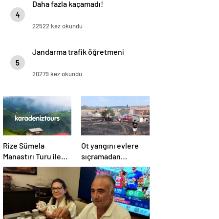
Daha fazla kaçamadı!
4
22522 kez okundu
Jandarma trafik öğretmeni
5
20279 kez okundu
Rize Sümela
Ot yangını evlere
Manastırı Turu ile
sıçramadan
Tarih ve Doğayı Bir
söndürüldü!
Arada Keşfedin