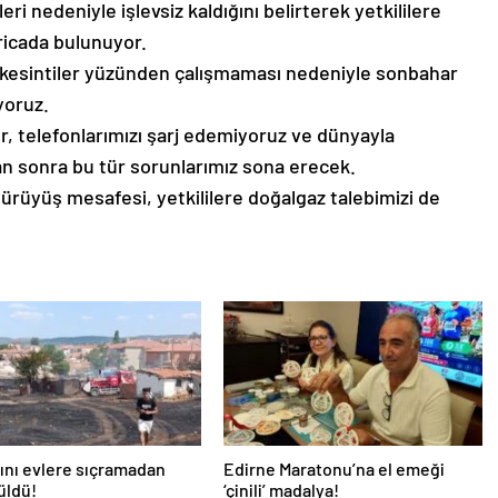
eri nedeniyle işlevsiz kaldığını belirterek yetkililere
ricada bulunuyor.
rın, kesintiler yüzünden çalışmaması nedeniyle sonbahar
yoruz.
or, telefonlarımızı şarj edemiyoruz ve dünyayla
an sonra bu tür sorunlarımız sona erecek.
yürüyüş mesafesi, yetkililere doğalgaz talebimizi de
ını evlere sıçramadan
Edirne Maratonu’na el emeği
üldü!
‘çinili’ madalya!