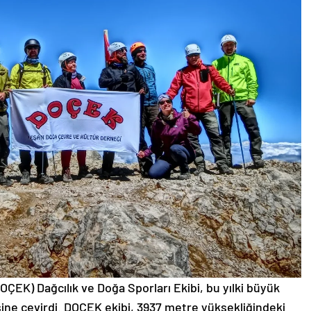
ÇEK) Dağcılık ve Doğa Sporları Ekibi, bu yılki büyük
vesine çevirdi. DOÇEK ekibi, 3937 metre yüksekliğindeki