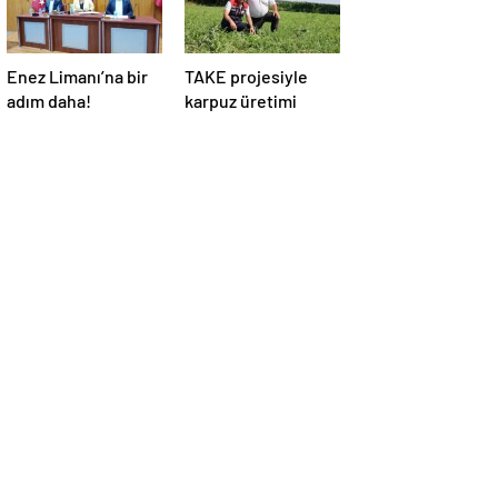
Enez Limanı’na bir
TAKE projesiyle
adım daha!
karpuz üretimi