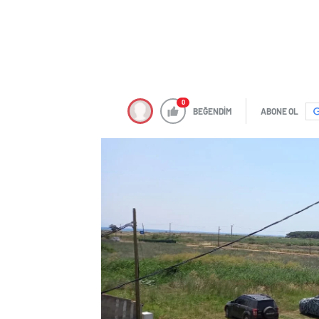
0
BEĞENDİM
ABONE OL