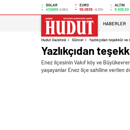
DOLAR
EURO
ALTIN
47,6859
55,0639
6.505,50
0.05%
-0.13%
HABERLER
Hudut Gazetesi
Güncel
Yazlıkçıdan teşekkür ve 
Yazlıkçıdan teşekk
Enez ilçesinin Vakıf köy ve Büyükevre
yaşayanlar Enez ilçe sahiline verilen