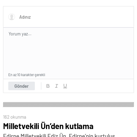
En az 10 karakter gerekli
Gönder
162 okunma
Milletvekili Ün’den kutlama
Edirne Milletvekili Ediz Ün, Edirne’nin kurtuluş