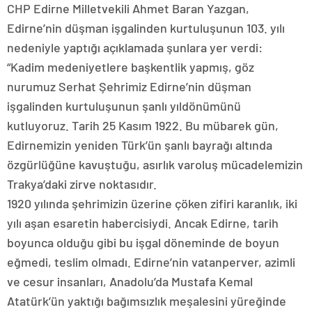
CHP Edirne Milletvekili Ahmet Baran Yazgan,
Edirne’nin düşman işgalinden kurtuluşunun 103. yılı
nedeniyle yaptığı açıklamada şunlara yer verdi:
“Kadim medeniyetlere başkentlik yapmış, göz
nurumuz Serhat Şehrimiz Edirne’nin düşman
işgalinden kurtuluşunun şanlı yıldönümünü
kutluyoruz. Tarih 25 Kasım 1922. Bu mübarek gün,
Edirnemizin yeniden Türk’ün şanlı bayrağı altında
özgürlüğüne kavuştuğu, asırlık varoluş mücadelemizin
Trakya’daki zirve noktasıdır.
1920 yılında şehrimizin üzerine çöken zifiri karanlık, iki
yılı aşan esaretin habercisiydi. Ancak Edirne, tarih
boyunca olduğu gibi bu işgal döneminde de boyun
eğmedi, teslim olmadı. Edirne’nin vatanperver, azimli
ve cesur insanları, Anadolu’da Mustafa Kemal
Atatürk’ün yaktığı bağımsızlık meşalesini yüreğinde