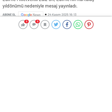
yıldönümü nedeniyle mesaj yayınladı.
24 Kasım 2025 16:13
ABONE OL
News
0
0
0
0
Edirne Milletvekili Ediz Ün, Edirne’nin kurtuluş