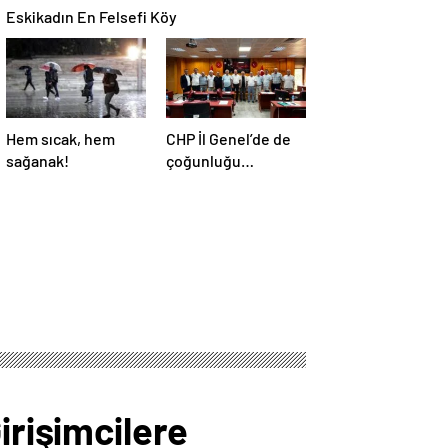
Eskikadın En Felsefi Köy
Hem sıcak, hem
CHP İl Genel’de de
sağanak!
çoğunluğu
kaybetti!
irişimcilere