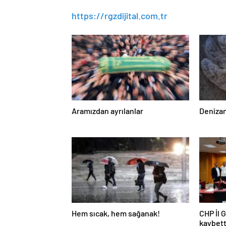
https://rgzdijital.com.tr
Aramızdan ayrılanlar
Denizan
Hem sıcak, hem sağanak!
CHP İl 
kaybett