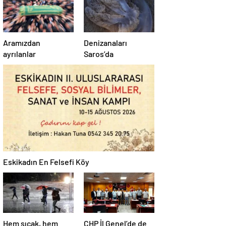
Aramızdan
Denizanaları
ayrılanlar
Saros’da
Eskikadın En Felsefi Köy
Hem sıcak, hem
CHP İl Genel’de de