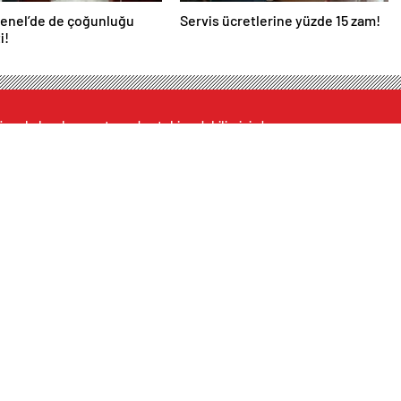
Genel’de de çoğunluğu
Servis ücretlerine yüzde 15 zam!
i!
ncel olarak e-postanızdan takip edebilirsiniz !
etçi Eczaneler
Altınlar
Yazarlar
Günc
 Dakika
Dövizler
Gazeteler
E-Ga
Kripto Paralar
takipçi satın al
Ekon
Pariteler
Sıcak Haber
Kültü
Instagram takipçi satın al
Resmi
iş güvenliği malzemeleri
Spor