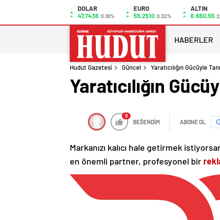
DOLAR
EURO
ALTIN
47,7436
55,2510
6.660,55
0.18%
0.32%
2
HABERLER
Hudut Gazetesi
Güncel
Yaratıcılığın Gücüyle Ta
Yaratıcılığın Gücü
0
BEĞENDİM
ABONE OL
Markanızı kalıcı hale getirmek istiyorsanı
en önemli partner, profesyonel bir
rekl