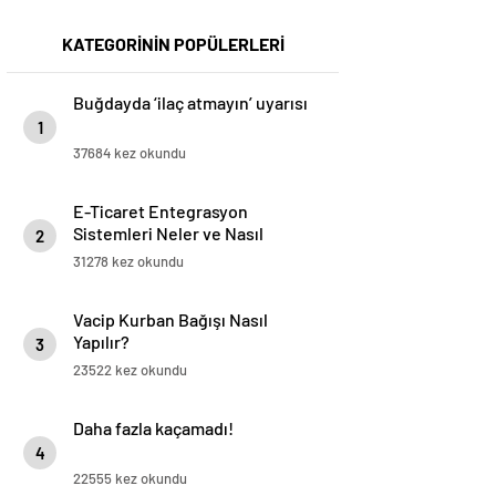
KATEGORİNİN POPÜLERLERİ
Buğdayda ‘ilaç atmayın’ uyarısı
1
37684 kez okundu
E-Ticaret Entegrasyon
Sistemleri Neler ve Nasıl
2
Yapılır?
31278 kez okundu
Vacip Kurban Bağışı Nasıl
Yapılır?
3
23522 kez okundu
Daha fazla kaçamadı!
4
22555 kez okundu