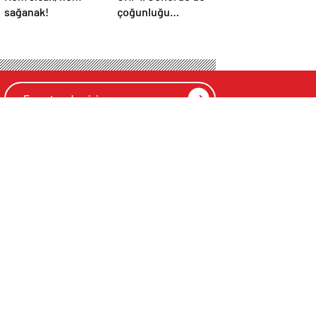
sağanak!
çoğunluğu
kaybetti!
el
zete
omi
r-Sanat
 İlan