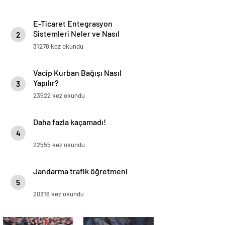
E-Ticaret Entegrasyon
Sistemleri Neler ve Nasıl
2
Yapılır?
31278 kez okundu
Vacip Kurban Bağışı Nasıl
Yapılır?
3
23522 kez okundu
Daha fazla kaçamadı!
4
22555 kez okundu
Jandarma trafik öğretmeni
5
20316 kez okundu