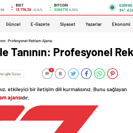
BIST
BITCOIN
EDIRNE
13.779,39
3096776
,59
-0,14%
0,30%
34°
AÇ
Güncel
E-Gazete
Siyaset
Yazarlar
Ekonomi
nının: Profesyonel Reklam Ajansı
yle Tanının: Profesyonel Re
0
News
z, etkileyici bir iletişim dili kurmalısınız. Bunu sağlayan
am ajansı
dır.