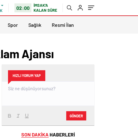
İMSAK'A
02:00
KALAN SÜRE
IK
Spor
Sağlık
Resmi İlan
klam Ajansı
HIZLI YORUM YAP
GÖNDER
SON DAKİKA
HABERLERİ