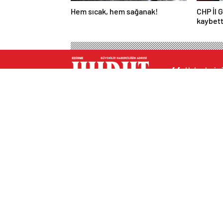
Hem sıcak, hem sağanak!
CHP İl 
kaybett
Haberleri gü
Hava Durumu Light
Altınlar
Nöb
Yol Durumu Light
AMP
Son
Canlı Tv Light
Ayarlar
Beğendiklerim
Canlı Borsa
Canlı Tv