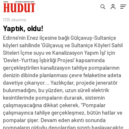
1135 okunma
Yaptık, oldu!
Edirne'nin Enez ilçesine bağlı Gülçavuş-Sultaniçe
köyleri sahilinde 'Gülçavuş ve Sultaniçe Köyleri Sahil
Siteleri İçme suyu ve Kanalizasyon Yapım İşi' için
'Devlet-Yurttaş İşbirliği Projesi' kapsamında
gerçekleştirilen kanalizasyon tahliye pompalarının
denizin dibinde planlanması çevre felaketine adeta
davetiye çıkarıyor… Yazlıkçılar, projede jeneratör
bulunmadığını, bu yüzden, uzun süreli elektrik
kesintilerinde pompaların durarak, sistemin
çalışmayacağına dikkat çekerek, “Pompalar
çalışmayınca tahliye gerçekleşmez, bütün hatlar ve
pompalar şişer. Devam eden akıntı sonunda
pompaların olduğu depolardan sızıntı başlayacaktır.