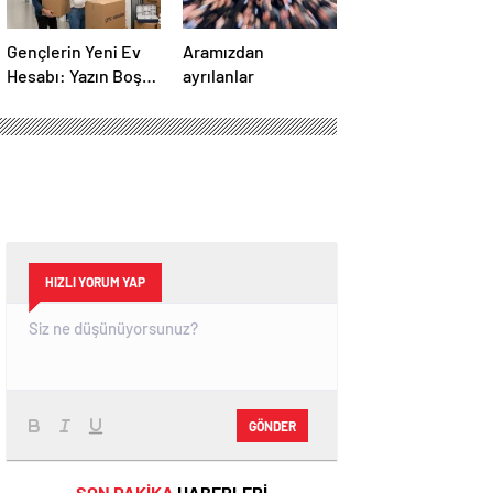
Gençlerin Yeni Ev
Aramızdan
Hesabı: Yazın Boş
ayrılanlar
Eve Kira
Ödenmeyecek
HIZLI YORUM YAP
GÖNDER
SON DAKİKA
HABERLERİ