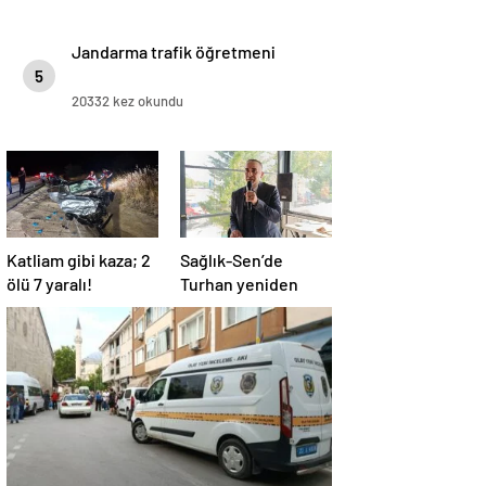
Jandarma trafik öğretmeni
5
20332 kez okundu
Katliam gibi kaza; 2
Sağlık-Sen’de
ölü 7 yaralı!
Turhan yeniden