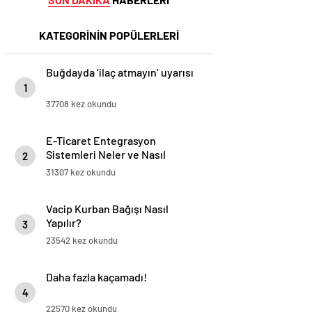
KATEGORİNİN POPÜLERLERİ
Buğdayda ‘ilaç atmayın’ uyarısı
1
37708 kez okundu
E-Ticaret Entegrasyon
Sistemleri Neler ve Nasıl
2
Yapılır?
31307 kez okundu
Vacip Kurban Bağışı Nasıl
Yapılır?
3
23542 kez okundu
Daha fazla kaçamadı!
4
22570 kez okundu