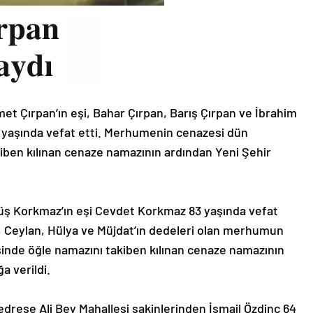
et Çırpan’ın eşi, Bahar Çırpan, Barış Çırpan ve İbrahim
3 yaşında vefat etti. Merhumenin cenazesi dün
iben kılınan cenaze namazının ardından Yeni Şehir
üş Korkmaz’ın eşi Cevdet Korkmaz 83 yaşında vefat
 , Ceylan, Hülya ve Müjdat’ın dedeleri olan merhumun
inde öğle namazını takiben kılınan cenaze namazının
a verildi.
drese Ali Bey Mahallesi sakinlerinden İsmail Özdinç 64