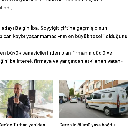
lındı.
adayı Belgin İba, Soyyiğit çiftine geçmiş olsun
da can kaybı yaşanmaması-nın en büyük teselli olduğunu
 en büyük sanayicilerinden olan firmanın güçlü ve
eğini belirterek firmaya ve yangından etkilenen vatan-
Sen’de Turhan yeniden
Ceren’in ölümü yasa boğdu