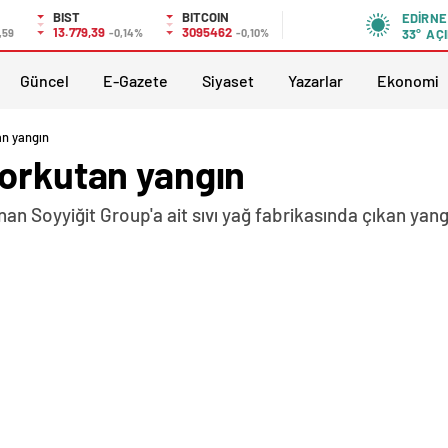
BIST
BITCOIN
EDIRNE
13.779,39
3095462
,59
-0,14%
-0,10%
33°
AÇI
Güncel
E-Gazete
Siyaset
Yazarlar
Ekonomi
an yangın
korkutan yangın
n Soyyiğit Group'a ait sıvı yağ fabrikasında çıkan yangı