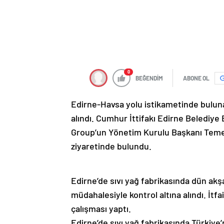
0
BEĞENDİM
ABONE OL
Edirne-Havsa yolu istikametinde bulunan
alındı. Cumhur İttifakı Edirne Belediye
Group’un Yönetim Kurulu Başkanı Temel
ziyaretinde bulundu.
Edirne’de sıvı yağ fabrikasında dün akş
müdahalesiyle kontrol altına alındı. İtf
çalışması yaptı.
Edirne’de sıvı yağ fabrikasında Türkiye