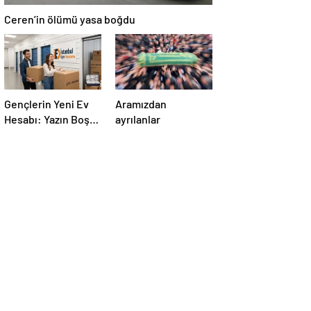
Ceren’in ölümü yasa boğdu
Gençlerin Yeni Ev
Aramızdan
Hesabı: Yazın Boş
ayrılanlar
Eve Kira
Ödenmeyecek