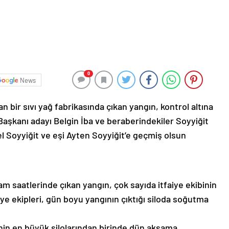
0
News
 bir sıvı yağ fabrikasında çıkan yangın, kontrol altına
 Başkanı adayı Belgin İba ve beraberindekiler Soyyiğit
 Soyyiğit ve eşi Ayten Soyyiğit’e geçmiş olsun
am saatlerinde çıkan yangın, çok sayıda itfaiye ekibinin
aiye ekipleri, gün boyu yangının çıktığı siloda soğutma
’nin en büyük silolarından birinde dün akşama