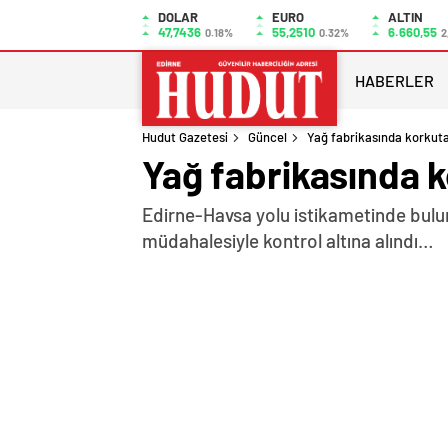
DOLAR
EURO
ALTIN
47,7436
55,2510
6.660,55
0.18%
0.32%
2
HABERLER
Hudut Gazetesi
Güncel
Yağ fabrikasında korkut
Yağ fabrikasında 
Edirne-Havsa yolu istikametinde buluna
müdahalesiyle kontrol altına alındı…