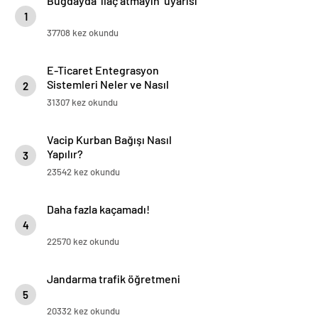
Buğdayda ‘ilaç atmayın’ uyarısı
1
37708 kez okundu
E-Ticaret Entegrasyon
Sistemleri Neler ve Nasıl
2
Yapılır?
31307 kez okundu
Vacip Kurban Bağışı Nasıl
Yapılır?
3
23542 kez okundu
Daha fazla kaçamadı!
4
22570 kez okundu
Jandarma trafik öğretmeni
5
20332 kez okundu