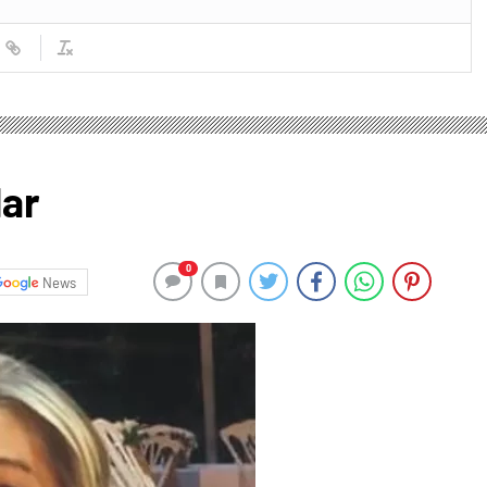
lar
0
News