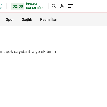
İMSAK'A
02:00
KALAN SÜRE
K
Spor
Sağlık
Resmi İlan
n, çok sayıda itfaiye ekibinin