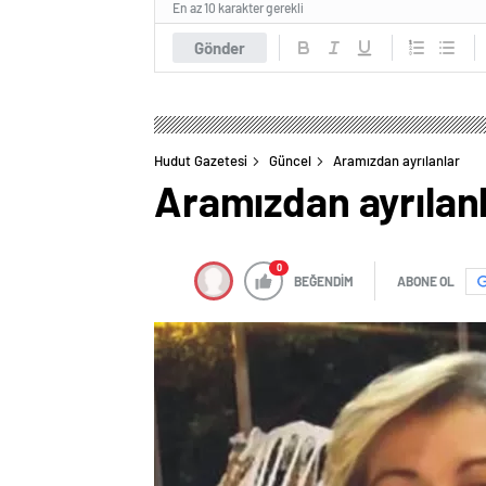
En az 10 karakter gerekli
Gönder
Hudut Gazetesi
Güncel
Aramızdan ayrılanlar
Aramızdan ayrılan
0
BEĞENDİM
ABONE OL