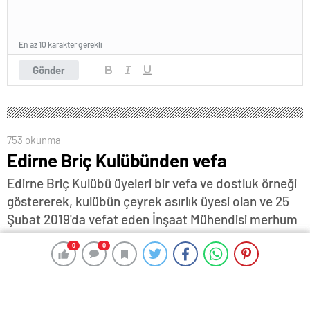
En az 10 karakter gerekli
Gönder
753 okunma
Edirne Briç Kulübünden vefa
Edirne Briç Kulübü üyeleri bir vefa ve dostluk örneği
göstererek, kulübün çeyrek asırlık üyesi olan ve 25
Şubat 2019'da vefat eden İnşaat Mühendisi merhum
Engin Tuncer'i, adı verilen bir turnuva ile andı. Edirne
0
0
0
0
Briç Turnuvası Yöneticisi Turgay Taşkın, Türkiye
genelinde simültane oynanan TBF (Türkiye Briç
Federasyonu) 24 Aralık 2023 Pazar turnuvasının,
'Engin Tuncer' adına düzenlenmesini sağladı.