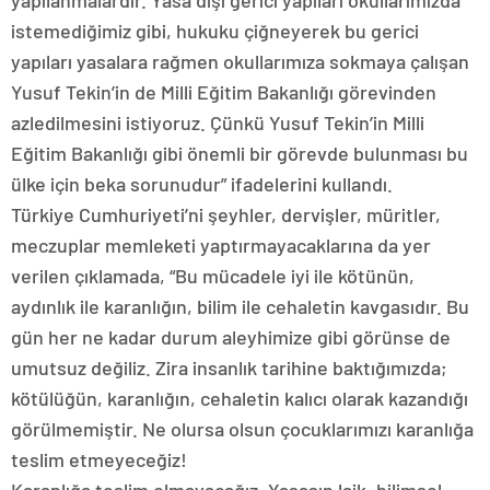
yapılanmalardır. Yasa dışı gerici yapıları okullarımızda
istemediğimiz gibi, hukuku çiğneyerek bu gerici
yapıları yasalara rağmen okullarımıza sokmaya çalışan
Yusuf Tekin’in de Milli Eğitim Bakanlığı görevinden
azledilmesini istiyoruz. Çünkü Yusuf Tekin’in Milli
Eğitim Bakanlığı gibi önemli bir görevde bulunması bu
ülke için beka sorunudur” ifadelerini kullandı.
Türkiye Cumhuriyeti’ni şeyhler, dervişler, müritler,
meczuplar memleketi yaptırmayacaklarına da yer
verilen çıklamada, “Bu mücadele iyi ile kötünün,
aydınlık ile karanlığın, bilim ile cehaletin kavgasıdır. Bu
gün her ne kadar durum aleyhimize gibi görünse de
umutsuz değiliz. Zira insanlık tarihine baktığımızda;
kötülüğün, karanlığın, cehaletin kalıcı olarak kazandığı
görülmemiştir. Ne olursa olsun çocuklarımızı karanlığa
teslim etmeyeceğiz!