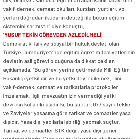
laik, bilimsel, kamusal eğitim ortadan kaldırılarak, dini
vakıf-dernek, cemaat okulları, kursları, yurtları, vb.
yerleri doğrudan iktidarın desteği ile bütün eğitim
sistemini sarmıştır” diye konuştu.
‘YUSUF TEKİN GÖREVDEN AZLEDİLMELİ’
Demokratik, laik ve sosyal bir hukuk devleti olan
Türkiye Cumhuriyeti’nde eğitim öğretim faaliyetlerinin
devletin asli görevi olduğuna da dikkat çekilen
açıklamada, “Bu görevi yerine getirmekle Milli Eğitim
Bakanlığı yetkilidir ve bu yetki devredilemez. Dini
vakıf-dernek, cemaat ve tarikatlarla protokoller
imzalamak, ilgili mevzuatın izin vermediği yetki
devrinin kullanılmasıdır ki, bu suçtur. 677 sayılı Tekke
ve Zaviyeler yasasına göre tarikat ve cemaatler yasa
dışıdır. Yasa dışı yapılarla işbirliği yapmak suçtur.
Tarikat ve cemaatler STK değil, yasa dışı gerici