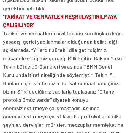
Açıklamada, Bakan Tekin’in görevden azledilmesi
gerektiği belirtildi.
‘TARİKAT VE CEMAATLER MEŞRULAŞTIRILMAYA
ÇALIŞILIYOR’
Tarikat ve cemaatlerin sivil toplum kuruluşları değil,
yasadışı gerici yapılanmalar olduğunun belirtildiği
açıklamada, “Yıllardır sürekli dile getirdiğimiz,
mücadele ettiğimiz gerçeği Milli Eğitim Bakanı Yusuf
Tekin bütçe görüşmeleri sırasında TBMM Genel
Kurulunda itiraf niteliğinde söylemiştir. Tekin, “…
Bunların içerisinde, sizin ‘tarikat cemaat’ dediğiniz,
bizim ‘STK’ dediğimiz yapılarla toplasanız 10 tane
protokolümüz vardır” diyerek konuyu
önemsizleştirmeye çalışmaktadır. Aslında
önemsizleştirmeye çalıştıkları bu protokollerle ülke
şeyhler, dervişler, müritler, meczuplar memleketine