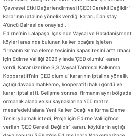
‘Çevresel Etki Değerlendirmesi (ÇED) Gerekli Değildir’
kararının iptaline yönelik verdiği kararı, Danıştay
4’üncü Dairesi de onayladı.
Edirne’nin Lalapaşa ilçesinde Vaysal ve Hacıdanişment
köyleri arasında bulunan kalker ocağını işleten
firmanın kırma eleme tesisinin kapasitesini arttırması
için Edirne Valiliği 2023 yılında ‘ÇED olumlu’ kararı
verdi. Karar üzerine S.S.Vaysal Tarımsal Kalkınma
Kooperatifi’nin ‘ÇED olumlu’ kararının iptaline yönelik
açtığı davada mahkeme, kooperatifi haklı gördü ve
kararı iptal etti. Gelişme sonrası firmanın aynı bölgede
ormanlık alana ve su kaynaklarına 400 metre
mesafedeki alana Yeni Kalker Ocağı ve Kırma Eleme
Tesisi yapmak istedi. Proje için Edirne Valiliği’nce
verilen ‘ÇED Gerekli Değildir’ kararı, köylülerin açtığı
dava sonucu 3 Ekim’de Edirne İdare Mahkemesi’nce