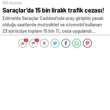
583 okunma
Saraçlar’da 15 bin liralık trafik cezası!
Edirne'de Saraçlar Caddesi'nde araç girişinin yasak
olduğu saatlerde motosiklet ve otomobil kullanan
23 sürücüye toplam 15 bin TL ceza uygulandı…
29 Ocak 2024 16:23
ABONE OL
News
0
0
0
0