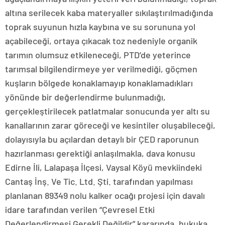
altına serilecek kaba materyaller sıkılaştırılmadığında
toprak suyunun hızla kaybına ve su sorununa yol
açabileceği, ortaya çıkacak toz nedeniyle organik
tarımın olumsuz etkileneceği, PTD’de yeterince
tarımsal bilgilendirmeye yer verilmediği, göçmen
kuşların bölgede konaklamayıp konaklamadıkları
yönünde bir değerlendirme bulunmadığı,
gerçekleştirilecek patlatmalar sonucunda yer altı su
kanallarının zarar göreceği ve kesintiler oluşabileceği,
dolayısıyla bu açılardan detaylı bir ÇED raporunun
hazırlanması gerektiği anlaşılmakla, dava konusu
Edirne İli, Lalapaşa İlçesi, Vaysal Köyü mevkiindeki
Cantaş İnş. Ve Tic. Ltd. Şti. tarafından yapılması
planlanan 89349 nolu kalker ocağı projesi için davalı
idare tarafından verilen “Çevresel Etki
Değerlendirmesi Gerekli Değildir” kararında, hukuka