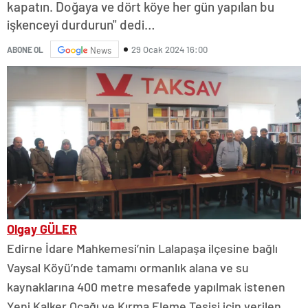
kapatın. Doğaya ve dört köye her gün yapılan bu
işkenceyi durdurun" dedi…
29 Ocak 2024 16:00
ABONE OL
News
Olgay GÜLER
Edirne İdare Mahkemesi’nin Lalapaşa ilçesine bağlı
Vaysal Köyü’nde tamamı ormanlık alana ve su
kaynaklarına 400 metre mesafede yapılmak istenen
Yeni Kalker Ocağı ve Kırma Eleme Tesisi için verilen