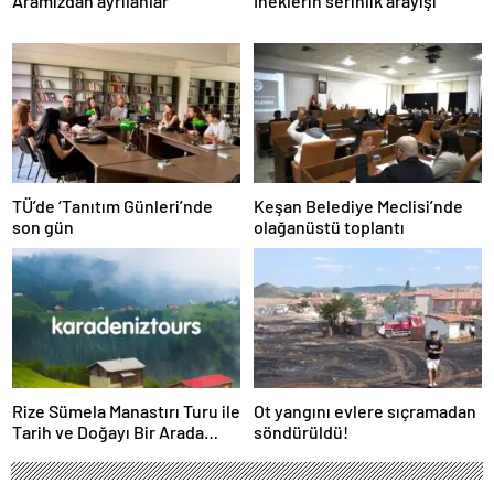
Aramızdan ayrılanlar
İneklerin serinlik arayışı
TÜ’de ‘Tanıtım Günleri’nde
Keşan Belediye Meclisi’nde
son gün
olağanüstü toplantı
Rize Sümela Manastırı Turu ile
Ot yangını evlere sıçramadan
Tarih ve Doğayı Bir Arada
söndürüldü!
Keşfedin