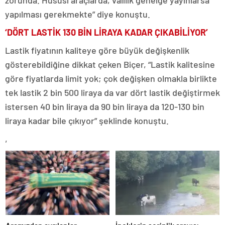
zorunda. Hususi araçlarda, valilik genelge yayınlarsa
yapılması gerekmekte” diye konuştu.
‘DÖRT LASTİK 130 BİN LİRAYA KADAR ÇIKABİLİYOR’
Lastik fiyatının kaliteye göre büyük değişkenlik
gösterebildiğine dikkat çeken Biçer, “Lastik kalitesine
göre fiyatlarda limit yok; çok değişken olmakla birlikte
tek lastik 2 bin 500 liraya da var dört lastik değiştirmek
istersen 40 bin liraya da 90 bin liraya da 120-130 bin
liraya kadar bile çıkıyor” şeklinde konuştu.
,