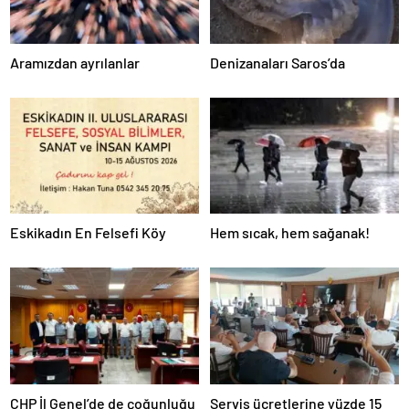
Aramızdan ayrılanlar
Denizanaları Saros’da
Eskikadın En Felsefi Köy
Hem sıcak, hem sağanak!
CHP İl Genel’de de çoğunluğu
Servis ücretlerine yüzde 15