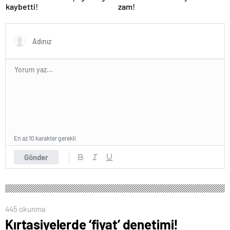
kaybetti!
zam!
En az 10 karakter gerekli
Gönder
445 okunma
Kırtasiyelerde ‘fiyat’ denetimi!