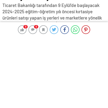
Ticaret Bakanlığı tarafından 9 Eylül'de başlayacak
2024-2025 eğitim-öğretim yılı öncesi kırtasiye
ürünleri satışı yapan iş yerleri ve marketlere yönelik
denetim başlatıldı… Edirne İl Müdürlüğü'ne bağlı
0
0
0
0
ekipler, gerçekleştirdikleri denetimlerde özellikle
haksız fiyat artışlarına karşı etiketini ve ürünlerin
standartlara uygunluğunu kontrol ediyor…
21 Ağustos 2024 17:24
ABONE OL
News