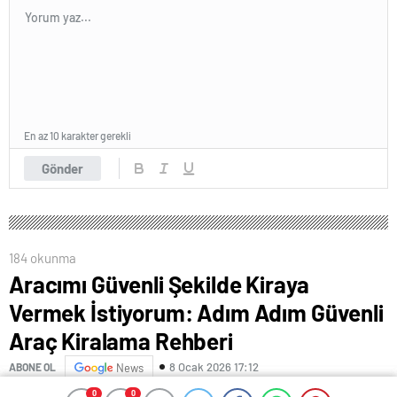
En az 10 karakter gerekli
Gönder
184 okunma
Aracımı Güvenli Şekilde Kiraya
Vermek İstiyorum: Adım Adım Güvenli
Araç Kiralama Rehberi
8 Ocak 2026 17:12
ABONE OL
News
0
0
0
0