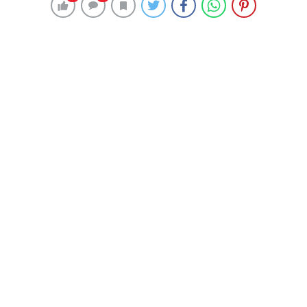
Günümüzde birçok araç sahibi, otomobilini aktif olarak
kullanmadığı zamanlarda ek gelir elde etmenin yollarını
aramaktadır. Bu noktada “
aracımı güvenli şekilde
kiraya vermek istiyorum
” düşüncesi oldukça yaygın
hale gelmiştir. Araç kiralama, doğru adımlar atıldığında
kârlı bir yatırım olabilir; ancak güvenlik önlemleri ihmal