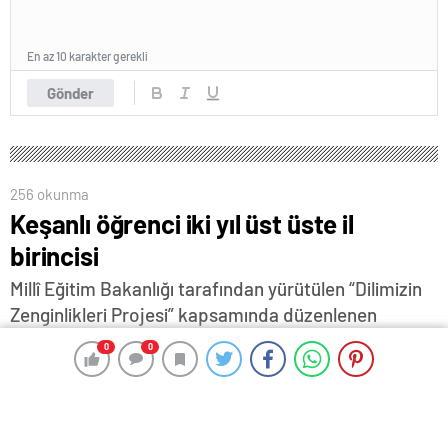
En az 10 karakter gerekli
Gönder
256 okunma
Keşanlı öğrenci iki yıl üst üste il
birincisi
Millî Eğitim Bakanlığı tarafından yürütülen “Dilimizin
Zenginlikleri Projesi” kapsamında düzenlenen
yarışmada, Keşan Anadolu Lisesi 10-A sınıfı
0
0
0
0
öğrencisi Güneş Saylam, tasarladığı “Cönk:
Tekerlemeler ve Destanlar Sözlüğü” adlı çalışmasıyla
Edirne il birincisi oldu…