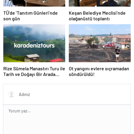
TÜ’de ‘Tanıtım Günleri’nde
Keşan Belediye Meclisi’nde
son gün
olağanüstü toplantı
Rize Sümela Manastırı Turu ile
Ot yangını evlere sıçramadan
Tarih ve Doğayı Bir Arada
söndürüldü!
Keşfedin