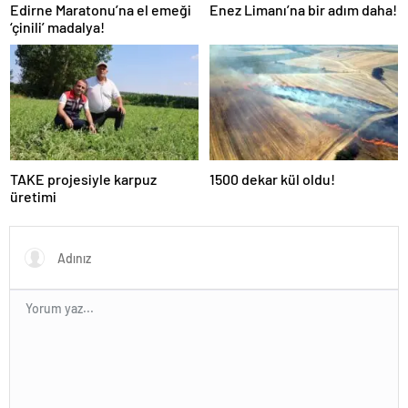
Edirne Maratonu’na el emeği
Enez Limanı’na bir adım daha!
‘çinili’ madalya!
TAKE projesiyle karpuz
1500 dekar kül oldu!
üretimi