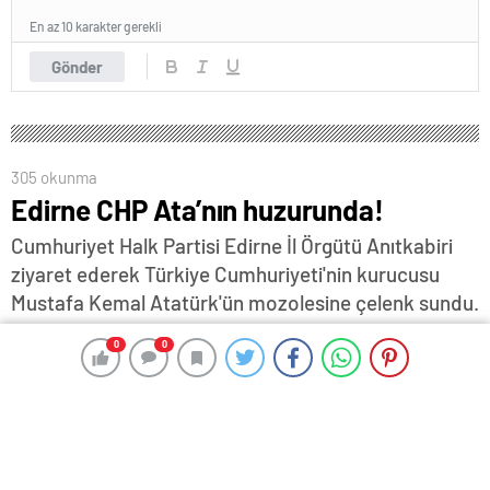
En az 10 karakter gerekli
Gönder
305 okunma
Edirne CHP Ata’nın huzurunda!
Cumhuriyet Halk Partisi Edirne İl Örgütü Anıtkabiri
ziyaret ederek Türkiye Cumhuriyeti'nin kurucusu
Mustafa Kemal Atatürk'ün mozolesine çelenk sundu.
11 Kasım 2025 13:39
ABONE OL
News
0
0
0
0