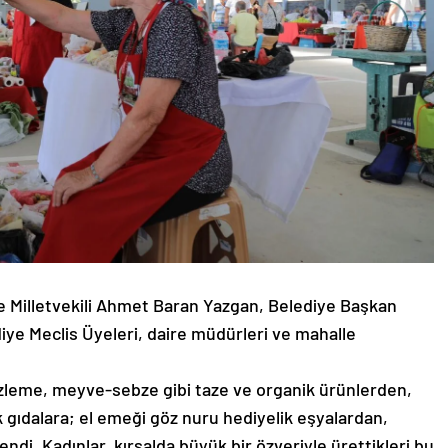
e Milletvekili Ahmet Baran Yazgan, Belediye Başkan
diye Meclis Üyeleri, daire müdürleri ve mahalle
zleme, meyve-sebze gibi taze ve organik ürünlerden,
k gıdalara; el emeği göz nuru hediyelik eşyalardan,
ndi. Kadınlar, kırsalda büyük bir özveriyle ürettikleri bu