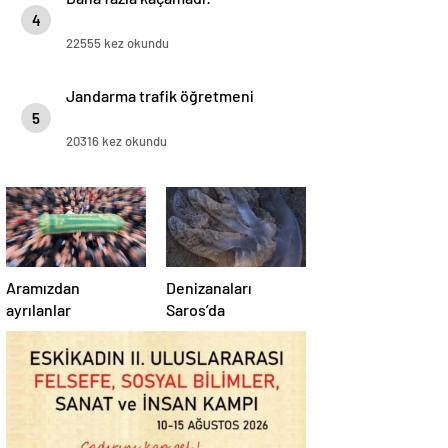
4
22555 kez okundu
Jandarma trafik öğretmeni
5
20316 kez okundu
Aramızdan
Denizanaları
ayrılanlar
Saros’da