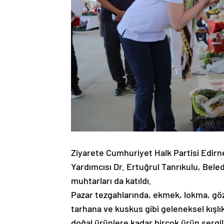
Ziyarete Cumhuriyet Halk Partisi Edirn
Yardımcısı Dr. Ertuğrul Tanrıkulu, Bele
muhtarları da katıldı.
Pazar tezgahlarında, ekmek, lokma, gö
tarhana ve kuskus gibi geleneksel kışlı
doğal ürünlere kadar birçok ürün sergile