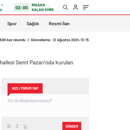
İMSAK'A
02:00
KALAN SÜRE
IK
Spor
Sağlık
Resmi İlan
500 kez okundu
|
Güncelleme: 12 Ağustos 2024 13:15
ahallesi Semt Pazarı’nda kurulan
HIZLI YORUM YAP
GÖNDER