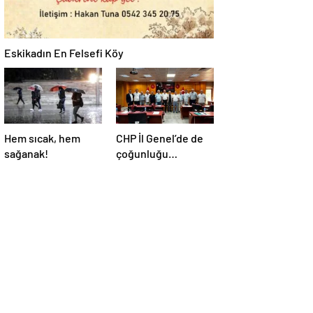
Eskikadın En Felsefi Köy
Hem sıcak, hem
CHP İl Genel’de de
sağanak!
çoğunluğu
kaybetti!