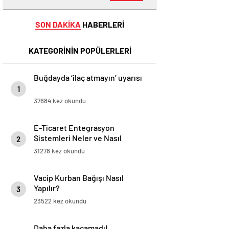
SON DAKİKA
HABERLERİ
KATEGORİNİN POPÜLERLERİ
Buğdayda ‘ilaç atmayın’ uyarısı
1
37684 kez okundu
E-Ticaret Entegrasyon
Sistemleri Neler ve Nasıl
2
Yapılır?
31278 kez okundu
Vacip Kurban Bağışı Nasıl
Yapılır?
3
23522 kez okundu
Daha fazla kaçamadı!