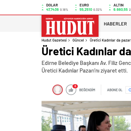
DOLAR
EURO
ALTIN
47,7436
55,2510
6.660,55
0.18%
0.32%
2
HABERLER
Hudut Gazetesi
Güncel
Üretici Kadınlar da pazar
Üretici Kadınlar d
Edirne Belediye Başkanı Av. Filiz Genc
Üretici Kadınlar Pazarı'nı ziyaret etti.
0
BEĞENDİM
ABONE OL