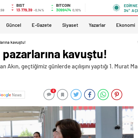
BIST
BITCOIN
EDIRNE
13.779,39
3099474
,59
-0,14%
0,10%
34°
AÇ
Güncel
E-Gazete
Siyaset
Yazarlar
Ekonomi
larına kavuştu!
a pazarlarına kavuştu!
an Akın, geçtiğimiz günlerde açılışını yaptığı 1. Murat M
0
News