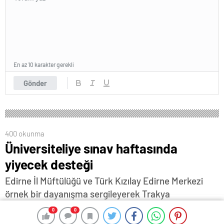
En az 10 karakter gerekli
Gönder
400 okunma
Üniversiteliye sınav haftasında
yiyecek desteği
Edirne İl Müftülüğü ve Türk Kızılay Edirne Merkezi
örnek bir dayanışma sergileyerek Trakya
Üniversitesi Merkez Kütüphanesi'nde yiyecek
0
0
0
0
ikramında bulunuyor…