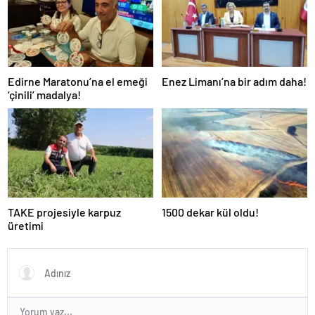
Edirne Maratonu’na el emeği
Enez Limanı’na bir adım daha!
‘çinili’ madalya!
TAKE projesiyle karpuz
1500 dekar kül oldu!
üretimi