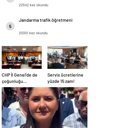
22542 kez okundu
Jandarma trafik öğretmeni
5
20301 kez okundu
CHP İl Genel’de de
Servis ücretlerine
çoğunluğu
yüzde 15 zam!
kaybetti!