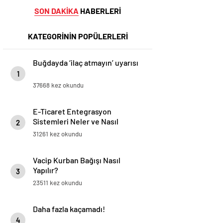
SON DAKİKA
HABERLERİ
KATEGORİNİN POPÜLERLERİ
Buğdayda ‘ilaç atmayın’ uyarısı
1
37668 kez okundu
E-Ticaret Entegrasyon
Sistemleri Neler ve Nasıl
2
Yapılır?
31261 kez okundu
Vacip Kurban Bağışı Nasıl
Yapılır?
3
23511 kez okundu
Daha fazla kaçamadı!
4