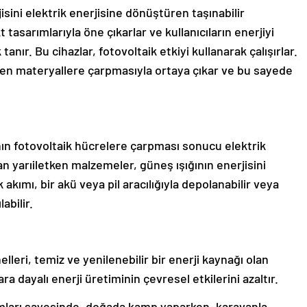
isini elektrik enerjisine dönüştüren taşınabilir
 tasarımlarıyla öne çıkarlar ve kullanıcıların enerjiyi
nır. Bu cihazlar, fotovoltaik etkiyi kullanarak çalışırlar.
etken materyallere çarpmasıyla ortaya çıkar ve bu sayede
ının fotovoltaik hücrelere çarpması sonucu elektrik
n yarıiletken malzemeler, güneş ışığının enerjisini
akımı, bir akü veya pil aracılığıyla depolanabilir veya
abilir.
leri, temiz ve yenilenebilir bir enerji kaynağı olan
lara dayalı enerji üretiminin çevresel etkilerini azaltır.
arımları sayesinde, doğada kamp yaparken, karavanla