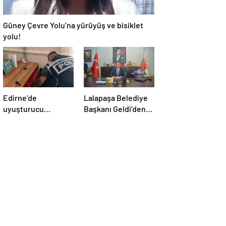
Güney Çevre Yolu’na yürüyüş ve bisiklet
yolu!
Edirne’de
Lalapaşa Belediye
uyuşturucu
Başkanı Geldi’den
operasyonu
klima yanıtı!