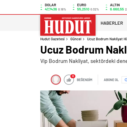
DOLAR
EURO
ALTIN
47,7436
55,2510
6.660,55
0.18%
0.32%
2
HABERLER
Hudut Gazetesi
Güncel
Ucuz Bodrum Nakliyat Hiz
Ucuz Bodrum Nakliy
Vip Bodrum Nakliyat, sektördeki dene
0
BEĞENDİM
ABONE OL