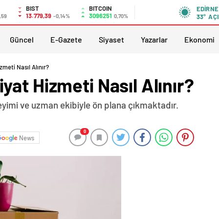
BIST
BITCOIN
EDIRNE
13.779,39
3096251
,59
-0,14%
0,70%
33°
AÇI
Güncel
E-Gazete
Siyaset
Yazarlar
Ekonomi
meti Nasıl Alınır?
at Hizmeti Nasıl Alınır?
yimi ve uzman ekibiyle ön plana çıkmaktadır.
0
News