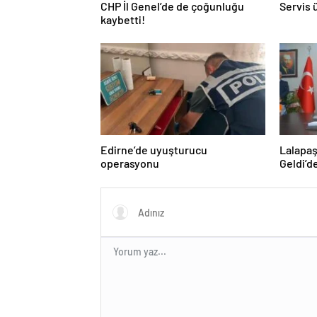
CHP İl Genel’de de çoğunluğu
Servis 
kaybetti!
Edirne’de uyuşturucu
Lalapaş
operasyonu
Geldi’d