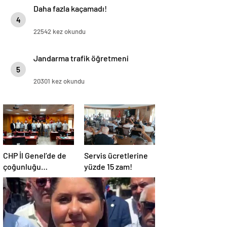
Daha fazla kaçamadı!
4
22542 kez okundu
Jandarma trafik öğretmeni
5
20301 kez okundu
CHP İl Genel’de de
Servis ücretlerine
çoğunluğu
yüzde 15 zam!
kaybetti!