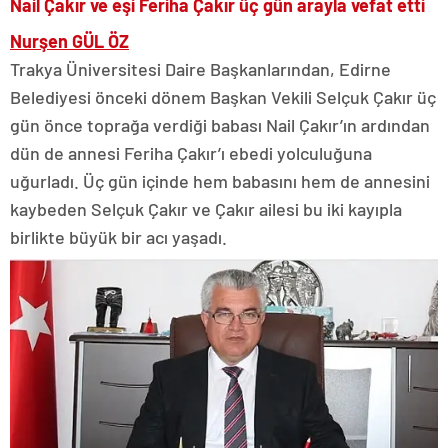
Nail Çakır ve eşi Feriha Çakır üç gün arayla vefat etti
Nurşen GÜL ÖZ
Trakya Üniversitesi Daire Başkanlarından, Edirne
Belediyesi önceki dönem Başkan Vekili Selçuk Çakır üç
gün önce toprağa verdiği babası Nail Çakır’ın ardından
dün de annesi Feriha Çakır’ı ebedi yolculuğuna
uğurladı. Üç gün içinde hem babasını hem de annesini
kaybeden Selçuk Çakır ve Çakır ailesi bu iki kayıpla
birlikte büyük bir acı yaşadı.