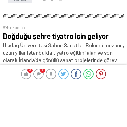
675 okunma
Doğduğu şehre tiyatro için geliyor
Uludağ Üniversitesi Sahne Sanatları Bölümü mezunu,
uzun yıllar İstanbul'da tiyatro eğitimi alan ve son
olarak İrlanda'da gönüllü sanat projelerinde görev
yapan 28 yaşındaki Edirneli tiyatrocu İlayda Çoğ,
0
0
0
0
şimdi rotasını yeniden doğduğu topraklara
çevirerek, kentinde tiyatroy üretmeyi hedefliyor…
8 Ağustos 2025 16:23
ABONE OL
News