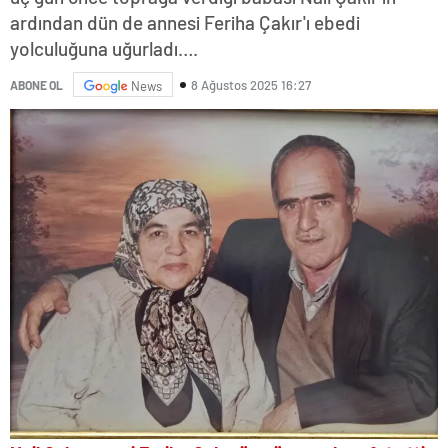
ardından dün de annesi Feriha Çakır'ı ebedi
yolculuğuna uğurladı….
8 Ağustos 2025 16:27
ABONE OL
News